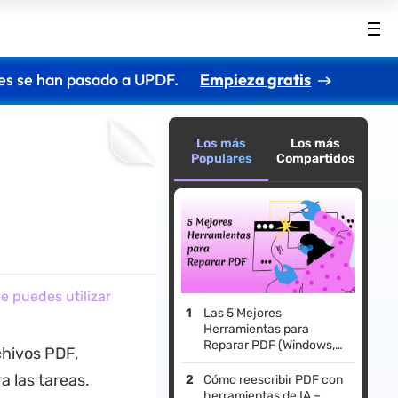
es se han pasado a UPDF.
Empieza gratis
Los más
Los más
Populares
Compartidos
 puedes utilizar
Las 5 Mejores
Herramientas para
Reparar PDF (Windows,
chivos PDF,
Mac y Online)
 las tareas.
Cómo reescribir PDF con
herramientas de IA –