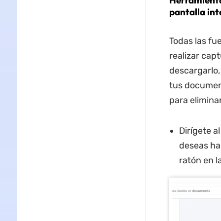
Herramienta
pantalla in
Todas las fu
realizar capt
descargarlo
tus document
para elimina
Dirígete a
deseas hac
ratón en l