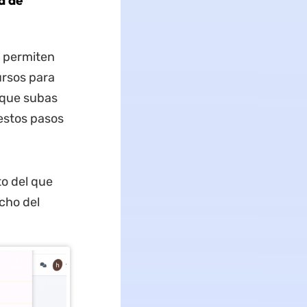
a de
o permiten
ursos para
 que subas
 estos pasos
to del que
cho del