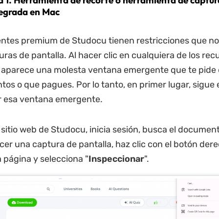
 1. Herramienta de recorte o herramienta de captur
tegrada en Mac
entes premium de Studocu tienen restricciones que n
uras de pantalla. Al hacer clic en cualquiera de los rec
, aparece una molesta ventana emergente que te pide
os o que pagues. Por lo tanto, en primer lugar, sigue
r esa ventana emergente.
l sitio web de Studocu, inicia sesión, busca el documen
er una captura de pantalla, haz clic con el botón dere
a página y selecciona "
Inspeccionar
".