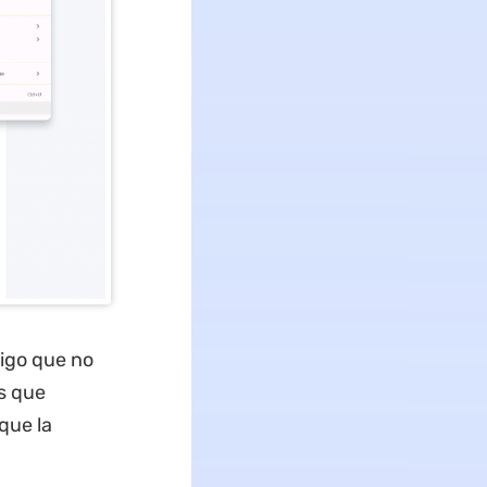
digo que no
s que
que la