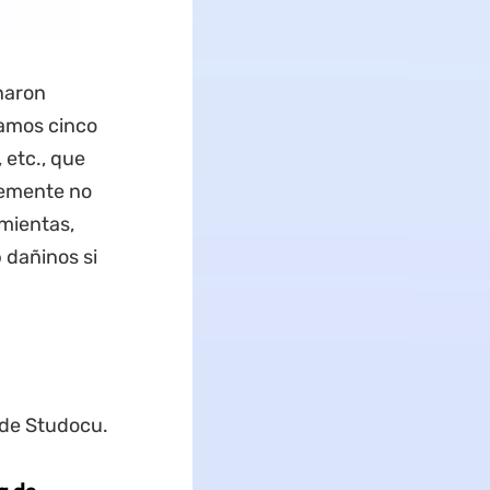
naron
amos cinco
etc., que
lemente no
mientas,
b dañinos si
 de Studocu.