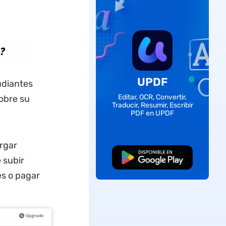
?
UPDF
udiantes
Editar, OCR, Convertir,
sobre su
Traducir, Resumir, Escribir
PDF en UPDF
rgar
Descarga Gratuita
 subir
s o pagar