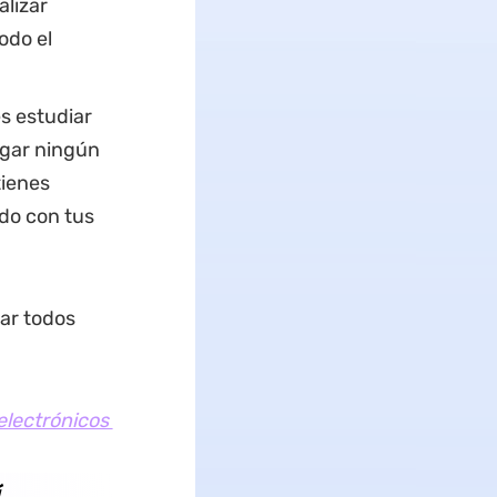
alizar
odo el
es estudiar
rgar ningún
tienes
do con tus
ar todos
 electrónicos