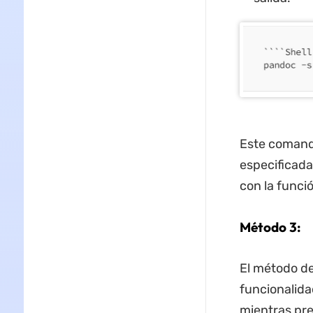
Este comand
especificada
con la funci
Método 3:
El método de
funcionalida
mientras pre