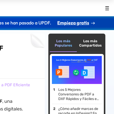
es se han pasado a UPDF.
Empieza gratis
Los más
Los más
Populares
Compartidos
F
a PDF Eficiente
Los 5 Mejores
Conversores de PDF a
DXF Rápidos y Fáciles en
F
, una
2026
s digitales.
¿Cómo añadir marcas de
recorte en InDesign? En