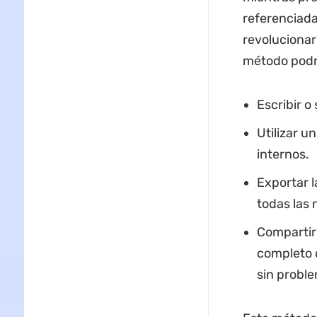
referenciada
revolucionar
método podrí
Escribir o
Utilizar u
internos.
Exportar 
todas las 
Compartir
completo d
sin probl