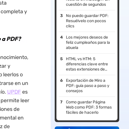
sta
cuestión de segundos
a completa y
No puedo guardar PDF:
Resuélvelo con pocos
clics
Los mejores deseos de
e a PDF?
feliz cumpleaños para la
abuela
onocimiento,
HTML vs HTM: 5
diferencias clave entre
zar y
estas extensiones de
 leerlos o
archivo
Exportación de Miro a
trarse en un
PDF: guía paso a paso y
consejos
cío.
UPDF
es
permite leer
Como guardar Página
Web como PDF: 3 formas
iones de
fáciles de hacerlo
umental en
z de