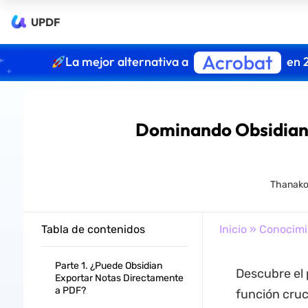
UPDF
Acrobat
La mejor alternativa a
en 
Dominando Obsidian:
Thanako
Tabla de contenidos
Inicio
»
Conocimi
Parte 1. ¿Puede Obsidian
Descubre el 
Exportar Notas Directamente
a PDF?
función cruci