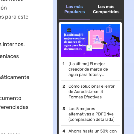
Los más
Los más
ión
Populares
Compartidos
os para este
s internos.
 enlaces
[Lo último] El mejor
creador de marca de
agua para fotos y
omáticamente
documentos
Cómo solucionar el error
de Acrodist.exe: 4
Formas Efectivas
documento
eferenciadas
Las 5 mejores
alternativas a PDFDrive
(comparación detallada)
Ahorra hasta un 50% con