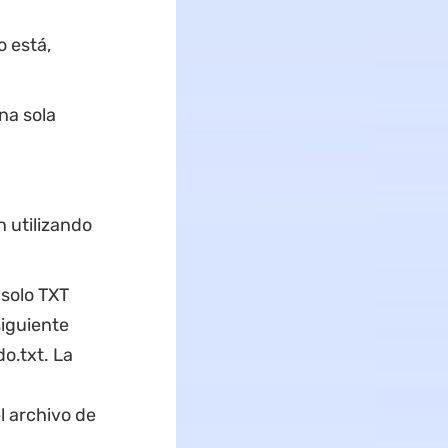
o está,
na sola
 utilizando
solo TXT
siguiente
.txt. La
l archivo de