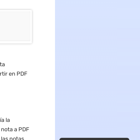
ta
rtir en PDF
a la
a nota a PDF
 las notas