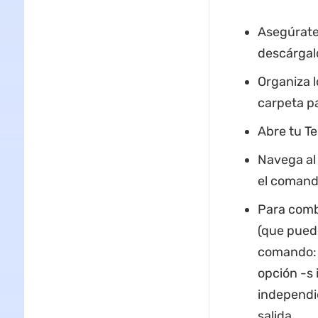
Asegúrate 
descárgalo
Organiza 
carpeta p
Abre tu Te
Navega al
el comando
Para comb
(que puede
comando: 
opción -s
independie
salida.