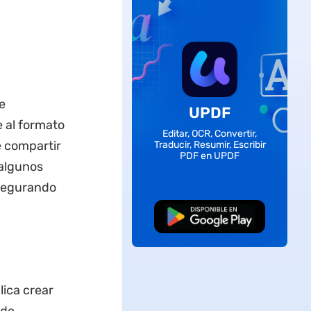
e
UPDF
 al formato
Editar, OCR, Convertir,
e compartir
Traducir, Resumir, Escribir
PDF en UPDF
 algunos
asegurando
Descarga Gratuita
ica crear