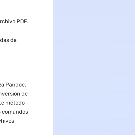
rchivo PDF.
adas de
iza Pandoc,
nversión de
ste método
 o comandos
chivos