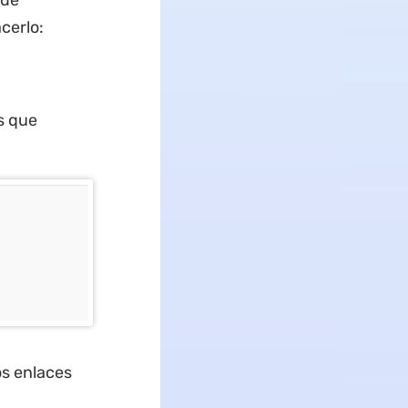
 de
cerlo:
s que
os enlaces