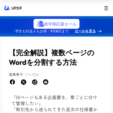
UPDF
新学期応援セール
：学生も社会人もお得・9月8日まで
セールを見る
【完全解説】複数ページの
Wordを分割する方法
高美季子
3/5/2026
「50ページもある企画書を、章ごとに分け
て管理したい」
「取引先から送られてきた長文の仕様書か