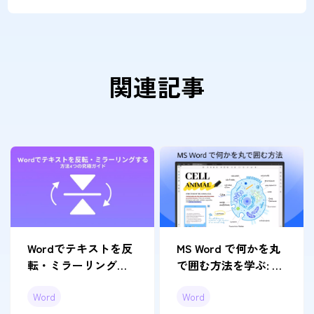
関連記事
Wordでテキストを反
MS Word で何かを丸
転・ミラーリングす
で囲む方法を学ぶ: テ
る4つの究極ガイド：
キストと画像のステ
Word
Word
視覚効果を最大化す
ップバイステップ ガ