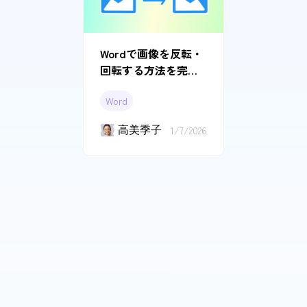
Wordで画像を反転・
回転する方法を完全
解説！白黒反転のコ
Word
ツも紹介
高美季子
1/7/2026