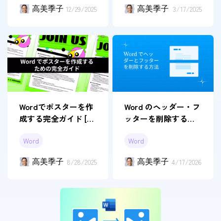
るテクニック
イド
高美季子
12/29/2025
高美季子
3/17/2025
Wordでポスターを作
Word のヘッダー・フ
成する完全ガイド [テ
ッターを削除する方
ンプレート付き]
法 3 選
Word
Word
高美季子
8/28/2025
高美季子
4/17/2026