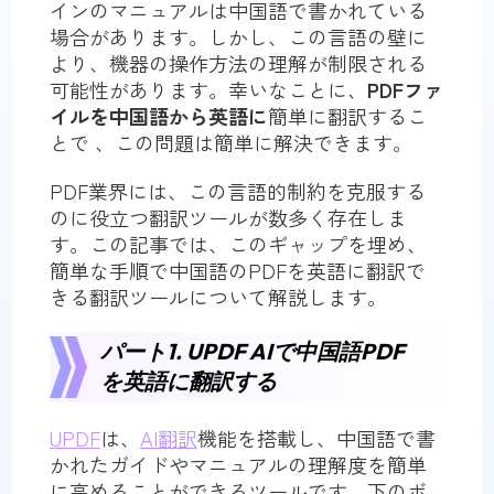
インのマニュアルは中国語で書かれている
場合があります。しかし、この言語の壁に
より、機器の操作方法の理解が制限される
可能性があります。幸いなことに、
PDFファ
イルを中国語
から
英語に
簡単に翻訳するこ
とで 、この問題は簡単に解決できます。
PDF業界には、この言語的制約を克服する
のに役立つ翻訳ツールが数多く存在しま
す。この記事では、このギャップを埋め、
簡単な手順で中国語のPDFを英語に翻訳で
きる翻訳ツールについて解説します。
パート1. UPDF AIで中国語PDF
を英語に翻訳する
UPDF
は、
AI翻訳
機能を搭載し、中国語で書
かれたガイドやマニュアルの理解度を簡単
に高めることができるツールです。下のボ