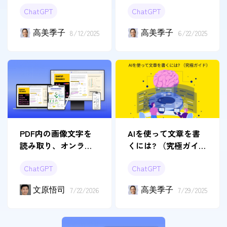
ガイド
ChatGPT
ChatGPT
高美季子
8/12/2025
高美季子
6/22/2025
PDF内の画像文字を
AIを使って文章を書
読み取り、オンライ
くには? （究極ガイ
ンで翻訳する2つの方
ド）
ChatGPT
ChatGPT
法
文原悟司
7/22/2026
高美季子
7/29/2025