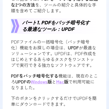
な2つの方法
を、ツールの紹介と具体的な手
順を含めてご紹介します。
パート1. PDFをバッチ暗号化す
る最適なツール：UPDF
PDFファイルの一括暗号化（バッチ暗号
化）機能をお探しの場合は、
UPDF
が最適な
ソリューションです。UPDFは、PDF作成を
はじめとするあらゆるタスクをワンストッ
プで実行できる強力なソフトウェアです。
PDFをバッチ暗号化する
機能は、現在のとこ
ろ
UPDFの
Windows
版
と
Mac
版
で利用可能に
なりました。
下のボタンをクリックするだけでUPDFを簡
単にダウンロードできます。