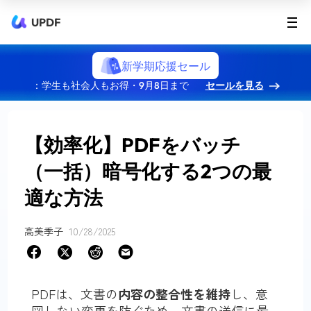
UPDF
新学期応援セール
：学生も社会人もお得・9月8日まで
セールを見る
【効率化】PDFをバッチ
（一括）暗号化する2つの最
適な方法
高美季子
10/28/2025
PDFは、文書の
内容の整合性を維持
し、意
図しない変更を防ぐため、文書の送信に最