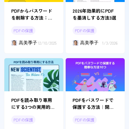
PDFからパスワード
2026年効果的にPDF
を削除する方法：簡
を墨消しする方法3選
単かつ効果的な手段4
PDFの保護
PDFの保護
つ
高美季子
12/10/2025
高美季子
1/3/2026
PDFを読み取り専用
PDFをパスワードで
にする3つの実用的な
保護する方法｜開
方法
く・編集・印刷制限
PDFの保護
PDFの保護
の設定手順