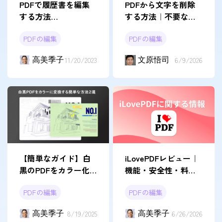
PDFで履歴書を編集
PDFから文字を削除
する方法
する方法｜不要なテ
（Windows、Mac、
キストを消す手順
PDFの編集
PDFの編集
Android、iOS、オン
ライン）
高美季子
11/20/2023
文原悟司
6/9/2026
【簡単なガイド】白
iLovePDFレビュー｜
黒のPDFをカラー化
機能・安全性・料
する方法2つ
金・代替案を解説
PDFの編集
PDFの編集
高美季子
8/19/2025
高美季子
6/26/2026