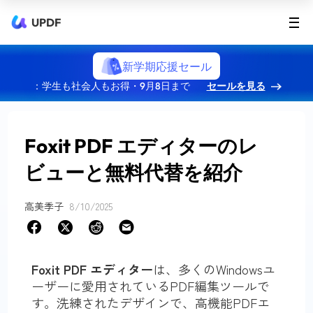
UPDF
新学期応援セール
：学生も社会人もお得・9月8日まで
セールを見る
Foxit PDF エディターのレ
ビューと無料代替を紹介
高美季子
8/10/2025
Foxit PDF エディター
は、多くのWindowsユ
ーザーに愛用されているPDF編集ツールで
す。洗練されたデザインで、高機能PDFエ