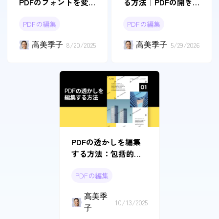
る方法｜PDFの開き
PDFのフォントを変
方・保存方法と代替
更する「無料方法付
PDFの編集
PDFの編集
ツール
き」
高美季子
5/29/2026
高美季子
8/20/2025
PDFの透かしを編集
する方法：包括的な
ガイド
PDFの編集
高美季
10/13/2025
子