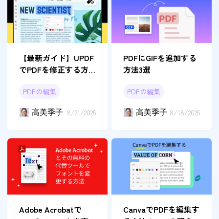
【最新ガイド】UPDF
PDFにGIFを追加する
でPDFを修正する方
方法3選
法
PDFの編集
PDFの編集
高美季子
8/21/2025
高美季子
8/18/2025
CanvaでPDFを編集す
Adobe Acrobatで