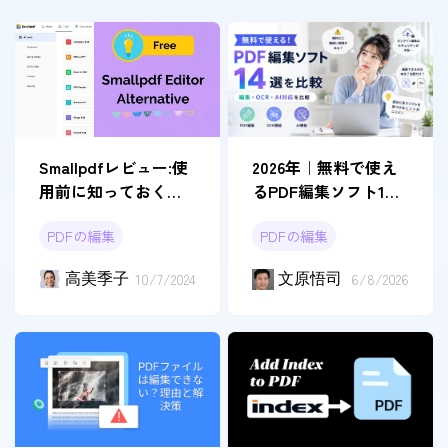
Smallpdfレビュー:使
2026年｜無料で使え
用前に知っておくべ
るPDF編集ソフト14
きことすべて
選を比較
PDFの編集
PDFの編集
高美季子
10/7/2024
文原悟司
6/8/2026