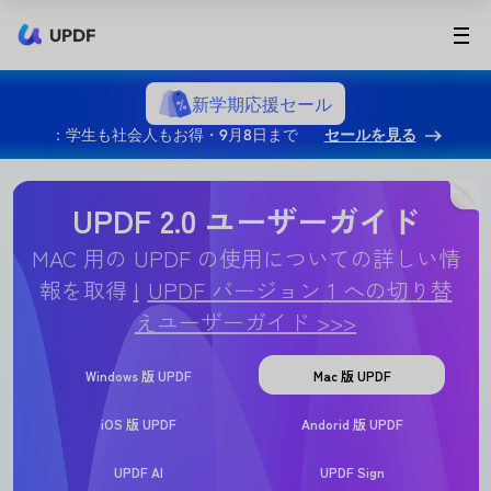
UPDF
新学期応援セール
：学生も社会人もお得・9月8日まで
セールを見る
UPDF 2.0 ユーザーガイド
MAC 用の UPDF の使用についての詳しい情
報を取得
UPDF バージョン 1 への切り替
えユーザーガイド >>>
Windows 版 UPDF
Mac 版 UPDF
iOS 版 UPDF
Andorid 版 UPDF
UPDF AI
UPDF Sign