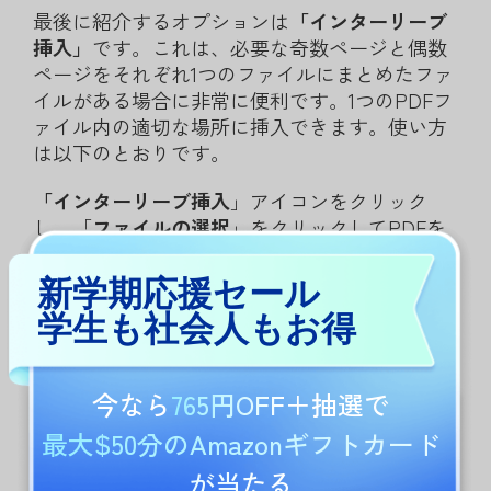
最後に紹介するオプションは
「インターリーブ
挿入」
です。これは、必要な奇数ページと偶数
ページをそれぞれ1つのファイルにまとめたファ
イルがある場合に非常に便利です。1つのPDFフ
ァイル内の適切な場所に挿入できます。使い方
は以下のとおりです。
「インターリーブ挿入
」アイコンをクリック
し、「
ファイルの選択
」をクリックしてPDFを
選択して開きます。そして、アップロードした
PDFをどのように挿入するかを選択します。
新学期応援セール
「
奇数ページ
」を選択すると、開いているPDF
学生も社会人もお得
の奇数ページとして挿入されます。「
偶数ペー
ジ
」を選択すると、挿入されます。
今なら
765円OFF
＋抽選で
最大$50分のAmazonギフトカード
が当たる