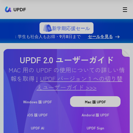
UPDF
新学期応援セール
：学生も社会人もお得・9月8日まで
セールを見る
UPDF 2.0 ユーザーガイド
MAC 用の UPDF の使用についての詳しい情
報を取得
UPDF バージョン 1 への切り替
えユーザーガイド >>>
Windows 版 UPDF
Mac 版 UPDF
iOS 版 UPDF
Andorid 版 UPDF
UPDF AI
UPDF Sign