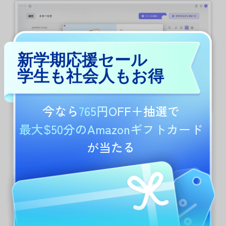
新学期応援セール
学生も社会人もお得
今なら
765円OFF
＋抽選で
最大$50分のAmazonギフトカード
これで完了です！UPDFアカウントが作成されま
が当たる
した。登録時に使用したメールアドレスでライ
センスを購入した場合、製品は自動的にアクテ
ィベートされます。
UPDFアカウントを管理する方法