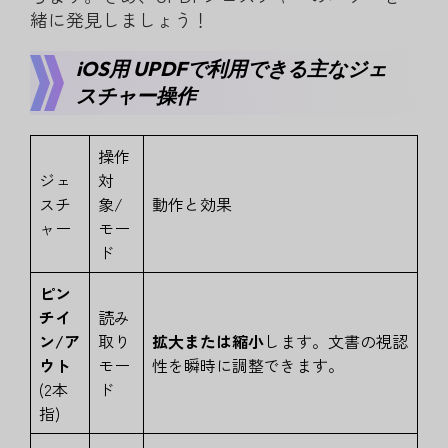
緒に発見しましょう！
iOS用 UPDFで利用できる主なジェ
スチャー操作
操作
ジェ
対
スチ
象/
動作と効果
ャー
モー
ド
ピン
チイ
読み
ン/ア
取り
拡大または縮小
します。文書の視認
ウト
モー
性を瞬時に調整できます。
(2本
ド
指)