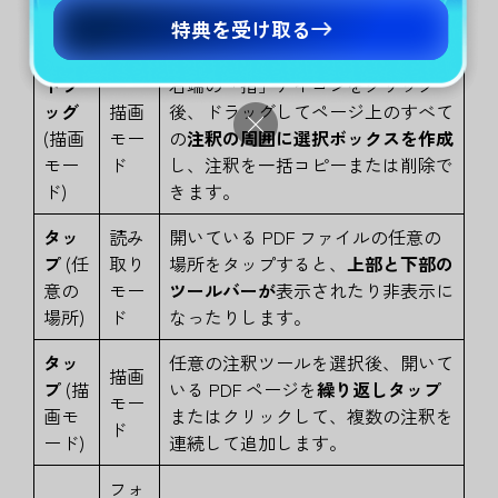
モー
特典を受け取る
ド)
ドラ
右端の「指」アイコンをクリック
ッグ
描画
後、ドラッグしてページ上のすべて
(描画
モー
の
注釈の周囲に選択ボックスを作成
モー
ド
し、注釈を一括コピーまたは削除で
ド)
きます。
タッ
読み
開いている PDF ファイルの任意の
プ
(任
取り
場所をタップすると、
上部と下部の
意の
モー
ツールバーが
表示されたり非表示に
場所)
ド
なったりします。
タッ
任意の注釈ツールを選択後、開いて
描画
プ
(描
いる PDF ページを
繰り返しタップ
モー
画モ
またはクリックして、複数の注釈を
ド
ード)
連続して追加します。
フォ