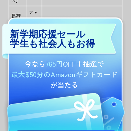
分)
ファ
長押
イ
し
(フ
ファイル/フォルダの管理ツールバ
ル/
ァイ
ー
（移動、名前変更、削除など）を
新学期応援セール
フォ
ルリ
即座に表示します。
ルダ
学生も社会人もお得
スト)
ー
注
今なら
765円OFF
＋抽選で
2本指
釈/
スライド
してページをめくります。
最大$50分のAmazonギフトカード
スラ
編集
注釈作業中でもスムーズにページ移
イド
モー
動が可能です。
が当たる
ド
ドラ
ッグ
ペー
(ペー
特定のページを長押しし、
ドラッグ
ジ整
ジを
アンドドロップ
してページの順序を
理モ
整理
自由に変更できます。
ード