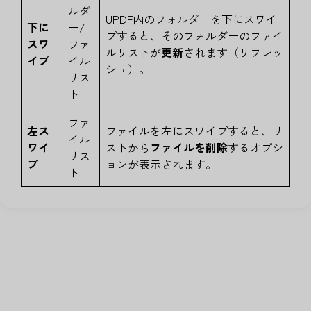
ルダ
UPDF内のフォルダーを下にスワイ
下に
ー/
プすると、そのフォルダーのファイ
スワ
ファ
ルリストが
更新
されます（リフレッ
イプ
イル
シュ）。
リス
ト
ファ
左ス
ファイルを左にスワイプすると、リ
イル
ワイ
ストから
ファイルを削除
するオプシ
リス
プ
ョンが表示されます。
ト