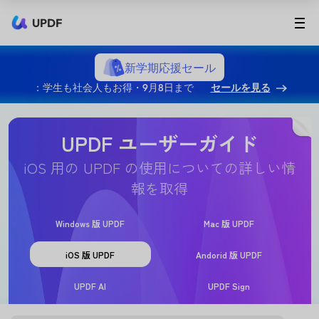
UPDF
新学期応援セール
：学生も社会人もお得・9月8日まで
セールを見る
UPDF ユーザーガイド
iOS 用の UPDF の使用についての詳しい情
報を取得
Windows 版 UPDF
Mac 版 UPDF
iOS 版 UPDF
Andorid 版 UPDF
UPDF AI
UPDF Sign