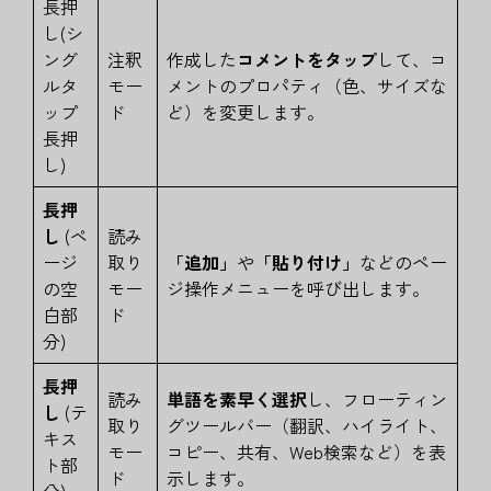
長押
し(シ
ング
注釈
作成した
コメントをタップ
して、コ
ルタ
モー
メントのプロパティ（色、サイズな
ップ
ド
ど）を変更します。
長押
し)
長押
し
(ペ
読み
ージ
取り
「追加」
や
「貼り付け」
などのペー
の空
モー
ジ操作メニューを呼び出します。
白部
ド
分)
長押
読み
単語を素早く選択
し、フローティン
し
(テ
取り
グツールバー（翻訳、ハイライト、
キス
モー
コピー、共有、Web検索など）を表
ト部
ド
示します。