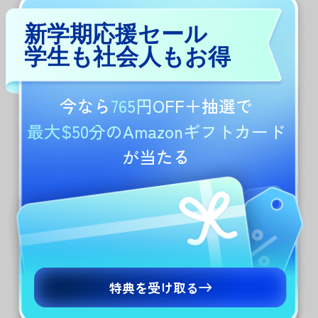
新学期応援セール
ブックマーク名を入力し、「完了」をタップし
ます。登録したブックマークは、ブックマーク
学生も社会人もお得
リストからいつでも確認できます。
今なら
765円OFF
＋抽選で
最大$50分のAmazonギフトカード
が当たる
特典を受け取る