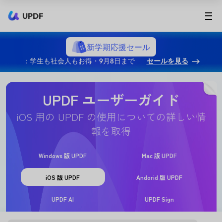
UPDF
新学期応援セール
：学生も社会人もお得・9月8日まで
セールを見る
UPDF ユーザーガイド
iOS 用の UPDF の使用についての詳しい情
報を取得
Windows 版 UPDF
Mac 版 UPDF
iOS 版 UPDF
Andorid 版 UPDF
UPDF AI
UPDF Sign