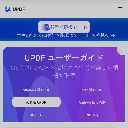
UPDF
新学期応援セール
：学生も社会人もお得・9月8日まで
セールを見る
UPDF ユーザーガイド
iOS 用の UPDF の使用についての詳しい情
報を取得
Windows 版 UPDF
Mac 版 UPDF
iOS 版 UPDF
Andorid 版 UPDF
UPDF AI
UPDF Sign