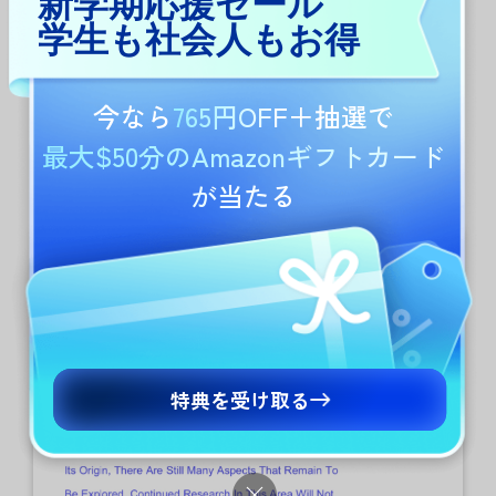
新学期応援セール
学生も社会人もお得
2.iOSで既存のテキストを編集する
方法
今なら
765円OFF
＋抽選で
UPDF for iOSでPDFを開きます。
最大$50分のAmazonギフトカード
が当たる
右下の
編集アイコン
をタップします。
特典を受け取る