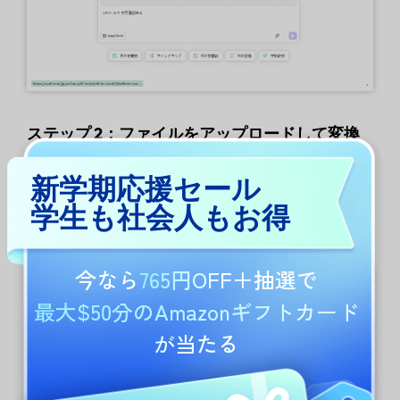
ステップ 2：ファイルをアップロードして変換
次の画面で
「ファイルをアップロード」
ボタン
新学期応援セール
をタップし、PDFファイルをインポートしま
学生も社会人もお得
す。アップロード完了後、
「PDFを変換」
ボタ
ンを押して変換を実行します。
今なら
765円OFF
＋抽選で
最大$50分のAmazonギフトカード
が当たる