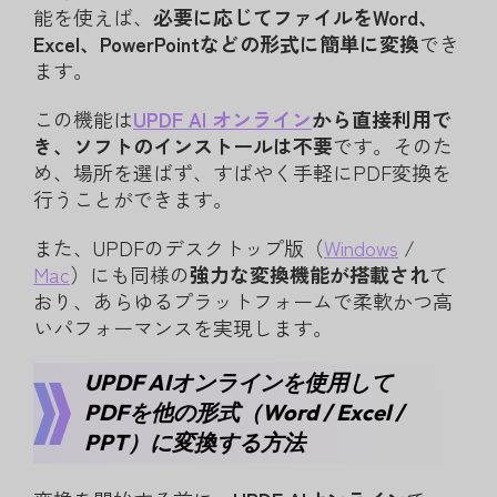
能を使えば、
必要に応じてファイルをWord、
Excel、PowerPointなどの形式に簡単に変換
でき
ます。
この機能は
UPDF AI
オンライン
から直接利用で
き、ソフトのインストールは不要
です。そのた
め、場所を選ばず、すばやく手軽にPDF変換を
行うことができます。
また、UPDFのデスクトップ版（
Windows
/
Mac
）にも同様の
強力な変換機能が搭載され
て
おり、あらゆるプラットフォームで柔軟かつ高
いパフォーマンスを実現します。
UPDF AIオンラインを使用して
PDFを他の形式（Word / Excel /
PPT）に変換する方法