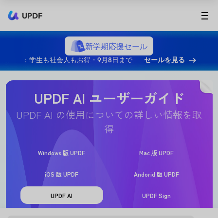
UPDF
新学期応援セール
：学生も社会人もお得・9月8日まで
セールを見る
UPDF AI ユーザーガイド
UPDF AI の使用についての詳しい情報を取
得
Windows 版 UPDF
Mac 版 UPDF
iOS 版 UPDF
Andorid 版 UPDF
UPDF AI
UPDF Sign