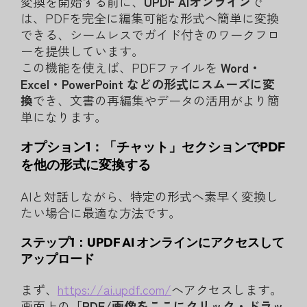
変換を開始する前に、
UPDF AIオンライン
で
は、PDFを完全に編集可能な形式へ簡単に変換
できる、シームレスでガイド付きのワークフロ
ーを提供しています。
この機能を使えば、PDFファイルを
Word・
Excel・PowerPoint などの形式にスムーズに変
換
でき、文書の再編集やデータの活用がより簡
単になります。
オプション1：「チャット」セクションでPDF
を他の形式に変換する
AIと対話しながら、特定の形式へ素早く変換し
たい場合に最適な方法です。
ステップ1：UPDF AI オンラインにアクセスして
アップロード
まず、
https://ai.updf.com/
へアクセスします。
画面上の
「PDF/画像をここにクリック・ドラッ