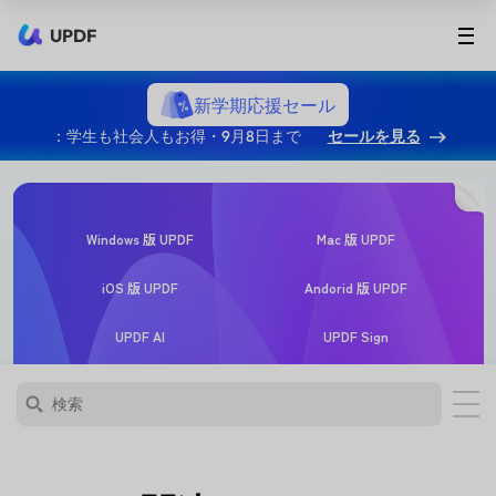
UPDF
新学期応援セール
：学生も社会人もお得・9月8日まで
セールを見る
Windows 版 UPDF
Mac 版 UPDF
iOS 版 UPDF
Andorid 版 UPDF
UPDF AI
UPDF Sign