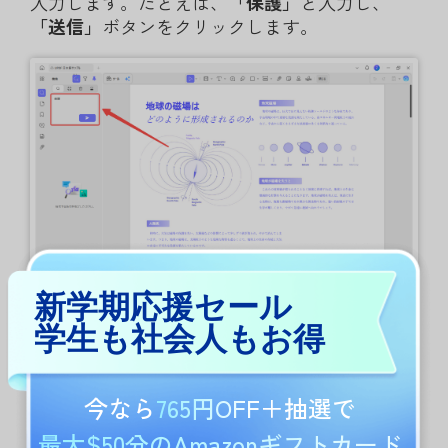
入力します。たとえば、
「保護」
と入力し、
「送信」
ボタンをクリックします。
新学期応援セール
手順3. 検索結果を確認する
学生も社会人もお得
AIが文書全体を解析し、入力した語句に一致す
る内容や、意味・文脈が近い関連語句を検索し
今なら
765円OFF
＋抽選で
ます。
最大$50分のAmazonギフトカード
検索が完了すると、入力欄の下に結果が一覧表