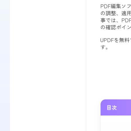
PDF編集ソ
の調整、適
事では、PD
の確認ポイ
UPDFを無
す。
目次