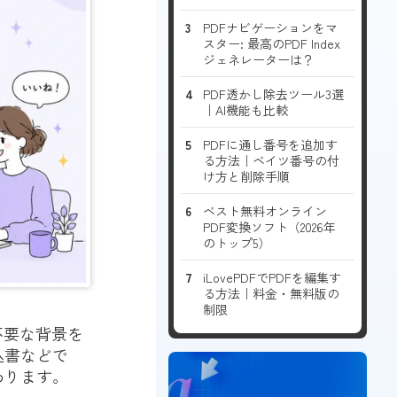
PDFナビゲーションをマ
スター: 最高のPDF Index
ジェネレーターは？
PDF透かし除去ツール3選
｜AI機能も比較
PDFに通し番号を追加す
る方法｜ベイツ番号の付
け方と削除手順
ベスト無料オンライン
PDF変換ソフト（2026年
のトップ5）
iLovePDFでPDFを編集す
る方法｜料金・無料版の
制限
不要な背景を
込書などで
わります。