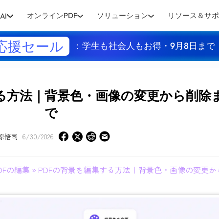
オンラインPDF
ソリューション
リソース＆サ
AI
応援セール
：学生も社会人もお得・9月8日まで
する方法｜背景色・画像の変更から削除
で
原悟司
6/30/2026
DFの編集
» PDFの背景を編集する方法｜背景色・画像の変更