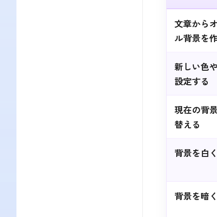
文章から
ル背景を
新しい色
設定する
現在の背
替える
背景を白
背景を暗