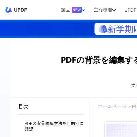
UPDF
製品
主な機能
UPDF 
NEW
新学期
PDFの背景を編集
文
目次
ホームページ
»
P
PDFの背景編集方法を目的別に
確認