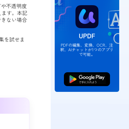
ズや不透明度
えます。本記
できない場合
UPDF
編集を試せま
PDFの編集、変換、OCR、注
釈、AIチャットが1つのアプリ
で可能。
無料ダウンロード