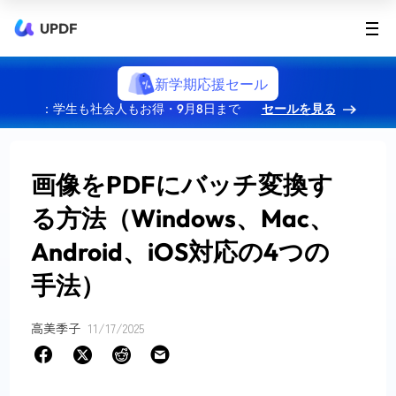
UPDF
新学期応援セール
：学生も社会人もお得・9月8日まで
セールを見る
画像をPDFにバッチ変換す
る方法（Windows、Mac、
Android、iOS対応の4つの
手法）
高美季子
11/17/2025