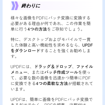
終わりに
様々な画像をPDFにバッチ変換に変換する
必要がある理由が何であれ、この作業を簡
単に行う
4つの方法
をご存知でしょう。
特に、デスクトップおよびモバイルで一貫
した体験と高い機能性を求めるなら、
UPDF
をダウンロード
することを強くお勧めしま
す。
UPDFには、
ドラッグ＆ドロップ
、
ファイル
メニュー
、または
バッチ作成ツール
を使っ
て、必要な数の画像を迅速かつ簡単にPDF
に変換できる
4つの柔軟な方法
が搭載されて
います。
UPDFは、簡単に画像をPDFにバッチ変換で
きるだけでなく、PDFの編集、注釈付け、