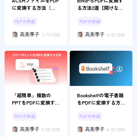
ACSMファイルをPDF
BINからPDFに変換す
に変換する方法（詳
る方法2選【開けない
細ガイド）
ときの対処法】
PDFの作成
PDFの作成
高美季子
3/15/2025
高美季子
4/22/2026
「超簡単」複数の
Bookshelfの電子書籍
PPTをPDFに変換す
をPDFに変換する方
る方法
法｜Mac・Windows対
PDFの作成
PDFの作成
応
高美季子
8/20/2025
高美季子
6/25/2026