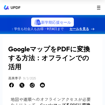
UPDF
新学期応援セール
：学生も社会人もお得・9月8日まで
セールを見る
GoogleマップをPDFに変換
する方法：オフラインでの
活用
高美季子
9/3/2025
地図や道順へのオフラインアクセスが必要
な人にとって、
GoogleマップをPDFに変換