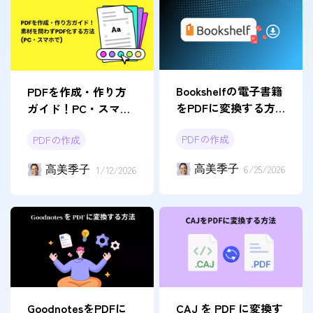
Bookshelfの電子書籍
PDFを作成・作り方
をPDFに変換する方
ガイド！PC・スマホ
法｜Mac・Windows対
で素材を問わずPDF
PDFの作成
PDFの作成
応
化する方法
高美季子
6/25/2026
高美季子
1/12/2026
GoodnotesをPDFに
CAJ を PDF に変換す