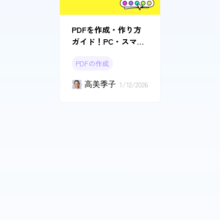
PDFを作成・作り方
ガイド！PC・スマホ
で素材を問わずPDF
PDFの作成
化する方法
高美季子
1/12/2026