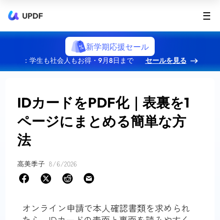
UPDF
新学期応援セール
：学生も社会人もお得・9月8日まで
セールを見る
IDカードをPDF化｜表裏を1
ページにまとめる簡単な方
法
高美季子
8/6/2026
オンライン申請で本人確認書類を求められ
たら、IDカードの表面と裏面を読みやすく