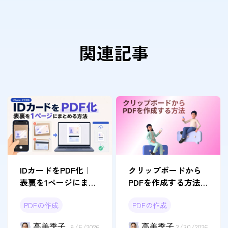
関連記事
IDカードをPDF化｜
クリップボードから
表裏を1ページにまと
PDFを作成する方法
める簡単な方法
｜簡単にできる4つの
PDFの作成
PDFの作成
やり方
高美季子
8/6/2026
高美季子
3/30/2026