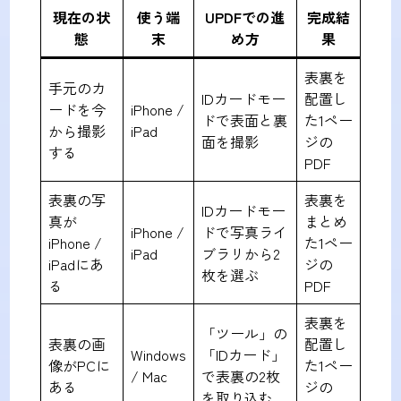
現在の状
使う端
UPDFでの進
完成結
態
末
め方
果
表裏を
手元のカ
IDカードモー
配置し
ードを今
iPhone /
ドで表面と裏
た1ペー
から撮影
iPad
面を撮影
ジの
する
PDF
表裏の写
表裏を
IDカードモー
真が
まとめ
iPhone /
ドで写真ライ
iPhone /
た1ペー
iPad
ブラリから2
iPadにあ
ジの
枚を選ぶ
る
PDF
表裏を
「ツール」の
表裏の画
配置し
Windows
「IDカード」
像がPCに
た1ペー
/ Mac
で表裏の2枚
ある
ジの
を取り込む