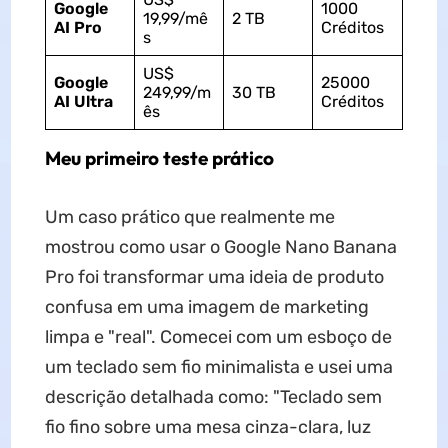
Google
1000
19,99/mê
2 TB
AI Pro
Créditos
s
US$
Google
25000
249,99/m
30 TB
AI Ultra
Créditos
ês
Meu primeiro teste prático
Um caso prático que realmente me
mostrou como usar o Google Nano Banana
Pro foi transformar uma ideia de produto
confusa em uma imagem de marketing
limpa e "real". Comecei com um esboço de
um teclado sem fio minimalista e usei uma
descrição detalhada como: "Teclado sem
fio fino sobre uma mesa cinza-clara, luz