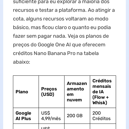
suficiente para eu explorar a maioria dos
recursos e testar a plataforma. Ao atingir a
cota, alguns recursos voltaram ao modo
básico, mas ficou claro o quanto eu podia
fazer sem pagar nada. Veja os planos de
preços do Google One AI que oferecem
créditos Nano Banana Pro na tabela
abaixo:
Créditos
Armazen
mensais
Preços
amento
Plano
de IA
(USD)
em
(Flow +
nuvem
Whisk)
Google
US$
200
200 GB
AI Plus
4,99/mês
Créditos
US$