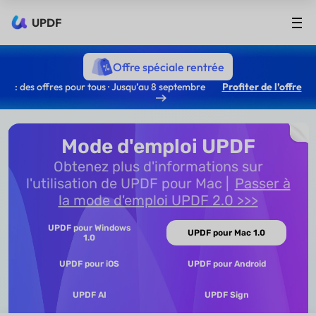
UPDF
Offre spéciale rentrée
: des offres pour tous · Jusqu’au 8 septembre
Profiter de l’offre
Mode d'emploi UPDF
Obtenez plus d'informations sur
l'utilisation de UPDF pour Mac
Passer à
la mode d'emploi UPDF 2.0 >>>
UPDF pour Windows
UPDF pour Mac 1.0
1.0
UPDF pour iOS
UPDF pour Android
UPDF AI
UPDF Sign