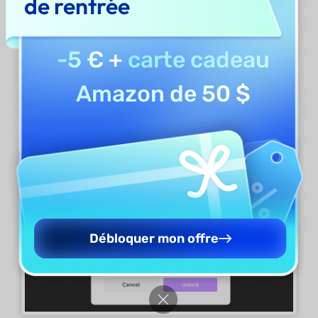
de rentrée
Si vous tentez d'ouvrir un fichier PDF avec un
mot de passe, UPDF vous invite à le saisir.
-5 €
+
carte cadeau
Saisissez le mot de passe pour obtenir l'accès
Amazon de 50 $
et ouvrir le document PDF.
Débloquer mon offre