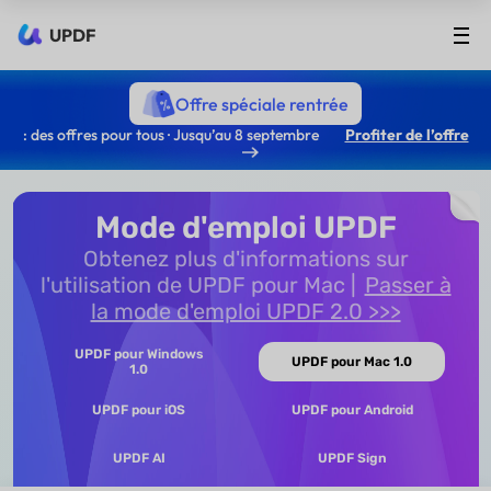
UPDF
Offre spéciale rentrée
: des offres pour tous · Jusqu’au 8 septembre
Profiter de l’offre
Mode d'emploi UPDF
Obtenez plus d'informations sur
l'utilisation de UPDF pour Mac
Passer à
la mode d'emploi UPDF 2.0 >>>
UPDF pour Windows
UPDF pour Mac 1.0
1.0
UPDF pour iOS
UPDF pour Android
UPDF AI
UPDF Sign