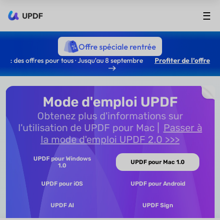
UPDF
Offre spéciale rentrée
: des offres pour tous · Jusqu’au 8 septembre
Profiter de l’offre
Mode d'emploi UPDF
Obtenez plus d'informations sur
l'utilisation de UPDF pour Mac
Passer à
la mode d'emploi UPDF 2.0 >>>
UPDF pour Windows
UPDF pour Mac 1.0
1.0
UPDF pour iOS
UPDF pour Android
UPDF AI
UPDF Sign