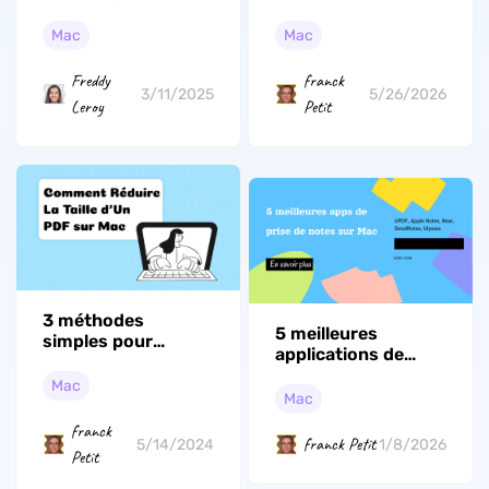
comment l'activer
sur Mac : Ce guide
et le désactiver en
est le plus facile
Mac
Mac
2026
franck
Freddy
5/26/2026
3/11/2025
Petit
Leroy
3 méthodes
5 meilleures
simples pour
applications de
réduire la taille d’un
prise de notes sur
PDF sur Mac
Mac
Mac en 2026
Mac
franck
franck Petit
1/8/2026
5/14/2024
Petit