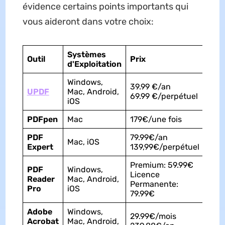
évidence certains points importants qui
vous aideront dans votre choix:
Systèmes
Cou
Outil
Prix
d'Exploitation
d'Ap
Windows,
39.99 €/an
UPDF
Mac, Android,
Faci
69.99 €/perpétuel
iOS
PDFpen
Mac
179€/une fois
Moy
PDF
79.99€/an
Mac, iOS
Moy
Expert
139,99€/perpétuel
Premium: 59.99€
PDF
Windows,
Licence
Reader
Mac, Android,
Moy
Permanente:
Pro
iOS
79.99€
Adobe
Windows,
29.99€/mois
Acrobat
Mac, Android,
Com