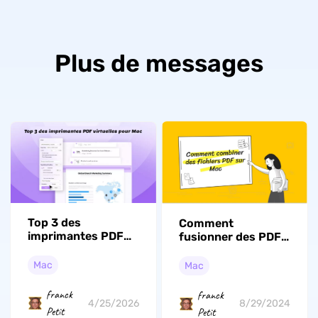
Plus de messages
Top 3 des
Comment
imprimantes PDF
fusionner des PDF
virtuelles pour Mac
sur Mac (6
[Mise à jour 2026]
Méthodes)
Mac
Mac
franck
franck
4/25/2026
8/29/2024
Petit
Petit