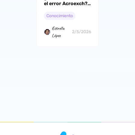
el error Acroexch?
6 métodos
probados
Conocimiento
Estrella
2/5/2026
López