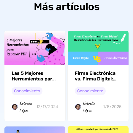
Más artículos
Las 5 Mejores
Firma Electrónica
Herramientas para
vs. Firma Digital:
Reparar PDF
Descubriendo las
(Windows, Mac y
Diferencias Clave
Conocimiento
Conocimiento
Online)
Estrella
Estrella
12/17/2024
1/8/2025
López
López