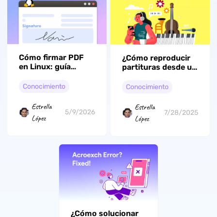
Cómo firmar PDF
¿Cómo reproducir
en Linux: guía
partituras desde un
completa con 3
PDF? (Paso a paso)
formas efectivas
Conocimiento
Conocimiento
Estrella
Estrella
5/9/2026
7/28/2025
López
López
¿Cómo solucionar