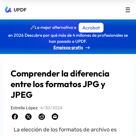
UPDF
La mejor alternativa a
Acrobat
en 2026 Descubre por qué más de 4 millones de profesionales se
han pasado a UPDF.
Empieza gratis
Comprender la diferencia
entre los formatos JPG y
JPEG
Estrella López
4/30/2024
La elección de los formatos de archivo es