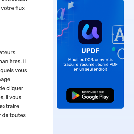
votre flux
UPDF
ateurs
Modifier, OCR, convertir,
anières. Il
traduire, résumer, écrire PDF
en un seul endroit
squels vous
image
de cliquer
TÉLÉCHARGER
, il vous
extraire
 de toutes