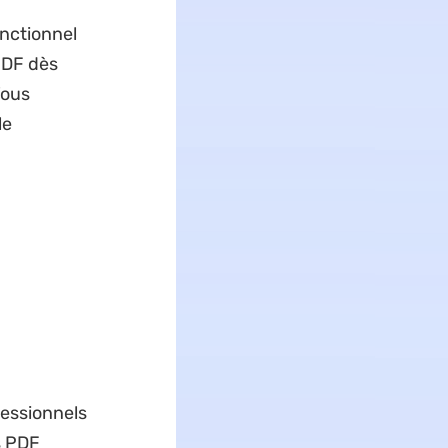
nctionnel
PDF dès
Vous
le
fessionnels
s PDF