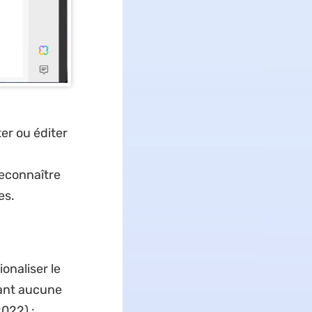
er ou éditer
reconnaître
es.
onaliser le
yant aucune
2022) :