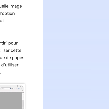
quelle image
l'option
eut
rtir" pour
liser cette
due de pages
d'utiliser
.