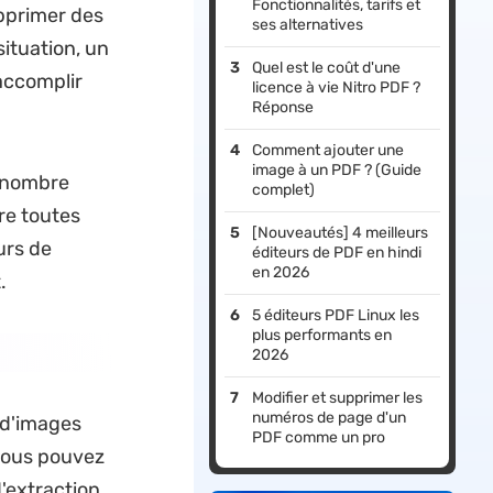
Fonctionnalités, tarifs et
pprimer des
ses alternatives
situation, un
Quel est le coût d'une
accomplir
licence à vie Nitro PDF ?
Réponse
Comment ajouter une
image à un PDF ? (Guide
d nombre
complet)
re toutes
[Nouveautés] 4 meilleurs
urs de
éditeurs de PDF en hindi
en 2026
.
5 éditeurs PDF Linux les
plus performants en
2026
Modifier et supprimer les
numéros de page d'un
 d'images
PDF comme un pro
 vous pouvez
d'extraction