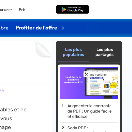
urces
Prix
TÉLÉCHARGER
mbre
Profiter de l’offre
Les plus
Les plus
populaires
partagés
26
Augmenter le contraste
ables et ne
de PDF : Un guide facile
et efficace
 vous
image
Soda PDF :