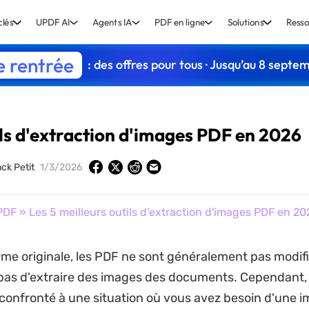
clés
UPDF AI
Agents IA
PDF en ligne
Solutions
Resso
e rentrée
: des offres pour tous · Jusqu’au 8 septe
ils d'extraction d'images PDF en 2026
ck Petit
1/3/2026
PDF
» Les 5 meilleurs outils d'extraction d'images PDF en 20
rme originale, les PDF ne sont généralement pas modifi
pas d'extraire des images des documents. Cependant,
confronté à une situation où vous avez besoin d'une 