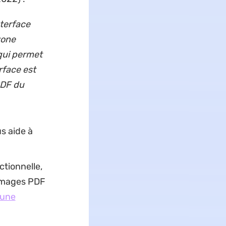
terface
zone
 qui permet
rface est
PDF du
s aide à
ctionnelle,
'images PDF
une