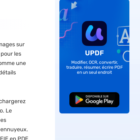
mages sur
UPDF
 pour les
 comme une
Modifier, OCR, convertir,
traduire, résumer, écrire PDF
détails
en un seul endroit
TÉLÉCHARGER
échargerez
o. Le
ces
e ennuyeux.
JFIF en PDF.