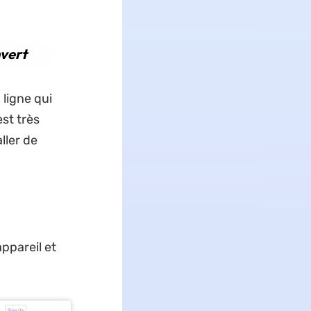
nvert
 ligne qui
est très
aller de
ppareil et