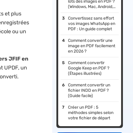
lots des images en PDF ?
(Windows, Mac, Android,
iOS)
s et plus
Convertissez sans effort
enregistrées
vos images WhatsApp en
PDF : Un guide complet
école ou un
Comment convertir une
image en PDF facilement
en 2026 ?
ers JFIF en
Comment convertir
nt UPDF, un
Google Keep en PDF ?
(Étapes illustrées)
onverti.
Comment convertir un
fichier INDD en PDF ?
(Guide facile)
Créer un PDF : 5
méthodes simples selon
votre fichier de départ