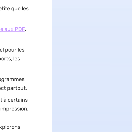
etite que les
ge aux PDF
,
l pour les
orts, les
rogrammes
ct partout.
t à certains
l'impression.
explorons