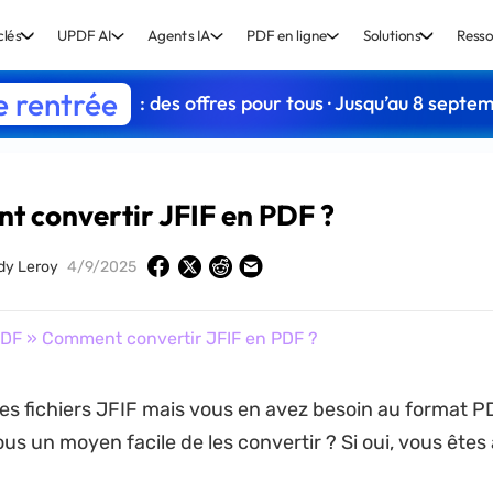
clés
UPDF AI
Agents IA
PDF en ligne
Solutions
Resso
e rentrée
: des offres pour tous · Jusqu’au 8 septe
 convertir JFIF en PDF ?
dy Leroy
4/9/2025
PDF
» Comment convertir JFIF en PDF ?
s fichiers JFIF mais vous en avez besoin au format P
s un moyen facile de les convertir ? Si oui, vous êtes