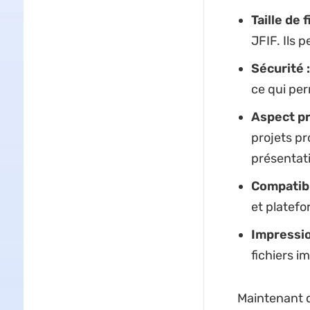
Taille de 
JFIF. Ils 
Sécurité :
ce qui per
Aspect pr
projets pr
présentat
Compatibil
et platefo
Impressio
fichiers i
Maintenant q