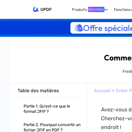
UPDF
Produits
Fonctions 
NOUVEAU
Offre spécial
Comment
Fred
Table des matières
Accueil
»
Créer 
Partie 1. Qu'est-ce que le
Avez-vous de
format JFIF ?
Cherchez-vou
Partie 2. Pourquoi convertir un
endroit !
fichier JFIF en PDF ?