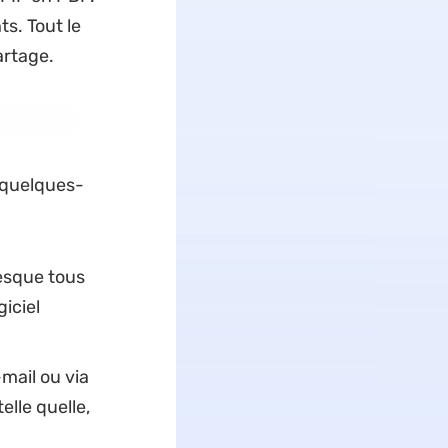
s. Tout le
artage.
i quelques-
esque tous
giciel
mail ou via
elle quelle,