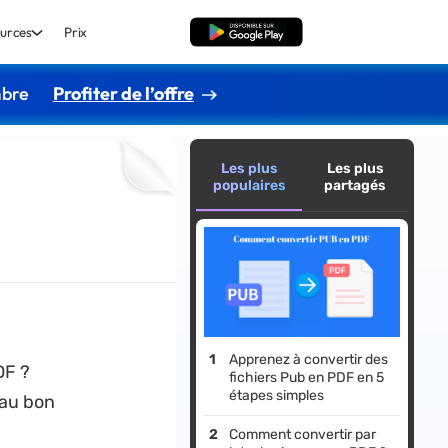
urces
Prix
TÉLÉCHARGER
mbre
Profiter de l’offre
Les plus
Les plus
populaires
partagés
Apprenez à convertir des
DF ?
fichiers Pub en PDF en 5
étapes simples
 au bon
Comment convertir par