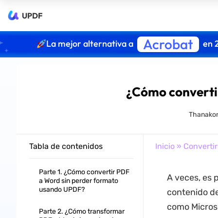
UPDF
Acrobat
La mejor alternativa a
en 
¿Cómo converti
Thanakor
Tabla de contenidos
Inicio
»
Converti
Parte 1. ¿Cómo convertir PDF
A veces, es 
a Word sin perder formato
usando UPDF?
contenido de
como Microso
Parte 2. ¿Cómo transformar