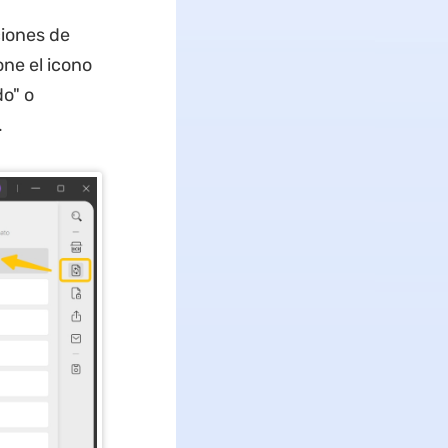
ciones de
ne el icono
do" o
.