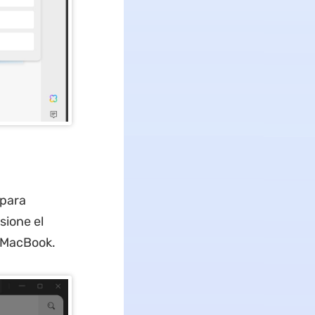
 para
sione el
o MacBook.