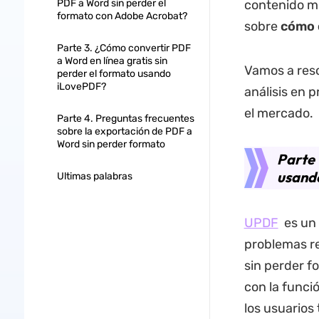
PDF a Word sin perder el
contenido mi
formato con Adobe Acrobat?
sobre
cómo c
Parte 3. ¿Cómo convertir PDF
a Word en línea gratis sin
Vamos a reso
perder el formato usando
iLovePDF?
análisis en 
el mercado.
Parte 4. Preguntas frecuentes
sobre la exportación de PDF a
Word sin perder formato
Parte 
usand
Ultimas palabras
UPDF
es un 
problemas re
sin perder f
con la funci
los usuarios