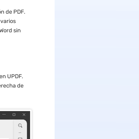
ón de PDF.
 varios
Word sin
 en UPDF.
derecha de