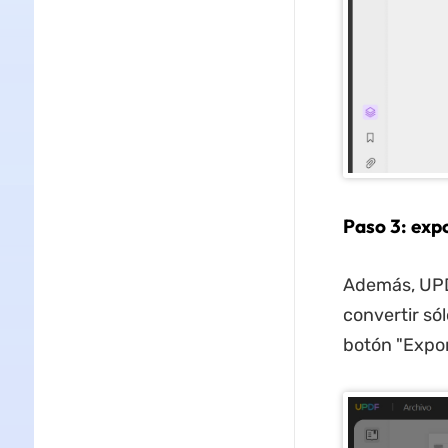
Paso 3: exp
Además, UPD
convertir só
botón "Expor