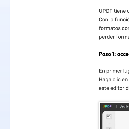
UPDF tiene u
Con la funci
formatos con
perder forma
Paso 1: acc
En primer lu
Haga clic en
este editor 