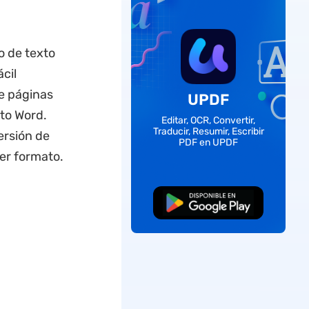
o de texto
cil
e páginas
UPDF
ato Word.
Editar, OCR, Convertir,
Traducir, Resumir, Escribir
ersión de
PDF en UPDF
er formato.
Descarga Gratuita