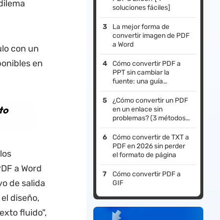
 dilema
soluciones fáciles]
La mejor forma de
convertir imagen de PDF
a Word
ulo con un
ponibles en
Cómo convertir PDF a
PPT sin cambiar la
fuente: una guía
completa
¿Cómo convertir un PDF
to
en un enlace sin
problemas? (3 métodos
probados)
Cómo convertir de TXT a
PDF en 2026 sin perder
los
el formato de página
PDF a Word
Cómo convertir PDF a
vo de salida
GIF
el diseño,
xto fluido",