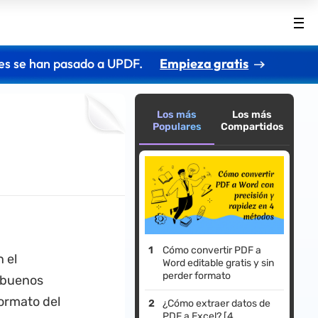
es se han pasado a UPDF.
Empieza gratis
Los más
Los más
Populares
Compartidos
Cómo convertir PDF a
 el
Word editable gratis y sin
perder formato
n buenos
formato del
¿Cómo extraer datos de
PDF a Excel? [4