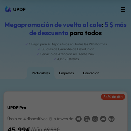
UPDF
Megapromoción de vuelta al cole
:
5 $ más
de descuento
para todos
1 Pago para 4 Dispositivos en Todas las Plataformas
30 días de Garantía de Devolución
Servicio de Atención al Cliente 24/6
4,8/5 Estrellas
Particulares
Empresas
Educación
34
% de dto
UPDF Pro
Úsalo en 4 dispositivos
a través de:
45,99
€
/Año
69,99
€