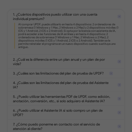
Edita texto, imágenes, enlaces y mucho
más en PDF.
1. ¿Cuántos dispositivos puedo utilizar con una cuenta
individual premium?
Convierte PDF a formatos de Office,
imágenes, texto, html y mucho más.
Convierte documentos escaneados en
2. ¿Cuál es la diferencia entre un plan anual y un plan de por
archivos PDF editables y con capacidad
vida?
de búsqueda.
3. ¿Cuáles son las limitaciones del plan de prueba de UPDF?
4. ¿Cuáles son las limitaciones del plan de prueba del Asistente
IA?
Añade resaltados, formas, stickers,
sellos y notas en PDF.
5. ¿Puedo utilizar las herramientas PDF de UPDF, como edición,
anotación, conversión, etc., si solo adquiero el Asistente IA?
6. ¿Puedo utilizar el Asistente IA si solo compro un plan de
UPDF?
Analiza 5 archivos
Protege los PDFs con contraseñas,
Haz 100 preguntas
marcas de agua o redacta
7. ¿Cómo puedo ponerme en contacto con el servicio de
información confidencial.
atención al cliente?