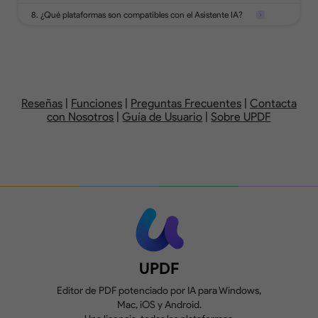
8. ¿Qué plataformas son compatibles con el Asistente IA?
Añade, elimina, reordena, gira, extrae,
divide, reemplaza o recorta páginas de
1GB, 10 MB máx. por
10 GB,
un PDF.
archivo
por
Reseñas
|
Funciones
|
Preguntas Frecuentes
|
Contacta
con Nosotros
|
Guía de Usuario
|
Sobre UPDF
Crea, rellena y firma formularios.
Se añaden marcas
de agua
Compara dos versiones de un PDF para
revisar todas las diferencias.
Convierte 2
archivos/día
UPDF
Editor de PDF potenciado por IA para Windows,
Mac, iOS y Android.