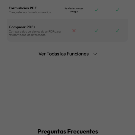
Formularios PDF
Comparar PDFs
Ver Todas las Funciones
Resume, traduce y chatea con el PDF
con IA Generativa desde el ordenador,
la aplicación móvil o la web.
Saber más>
Sincroniza archivos entre distintos
dispositivos.
Preguntas Frecuentes