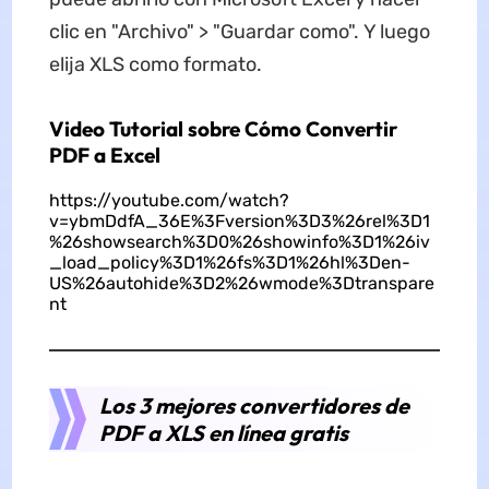
clic en "Archivo" > "Guardar como". Y luego
elija XLS como formato.
Video Tutorial sobre Cómo Convertir
PDF a Excel
https://youtube.com/watch?
v=ybmDdfA_36E%3Fversion%3D3%26rel%3D1
%26showsearch%3D0%26showinfo%3D1%26iv
_load_policy%3D1%26fs%3D1%26hl%3Den-
US%26autohide%3D2%26wmode%3Dtranspare
nt
Los 3 mejores convertidores de
PDF a XLS en línea gratis