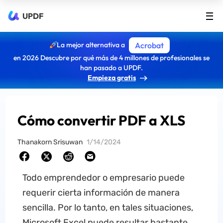
UPDF
La mejor alternativa a
Acrobat
en 2026 Descubre por qué más de 4 millones de profesionales se
han pasado a UPDF.
Empieza gratis
Cómo convertir PDF a XLS
Thanakorn Srisuwan
1/14/2024
Todo emprendedor o empresario puede
requerir cierta información de manera
sencilla. Por lo tanto, en tales situaciones,
Microsoft Excel puede resultar bastante