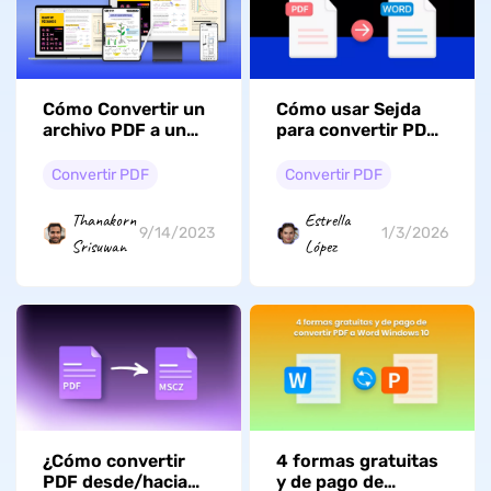
Cómo Convertir un
Cómo usar Sejda
archivo PDF a un
para convertir PDF
Texto Rápidamente
a Word (en línea y
en escritorio): Guía
Convertir PDF
Convertir PDF
2026
Thanakorn
Estrella
9/14/2023
1/3/2026
Srisuwan
López
¿Cómo convertir
4 formas gratuitas
PDF desde/hacia
y de pago de