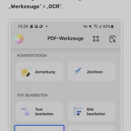
„
Werkzeuge
“ > „
OCR
“.