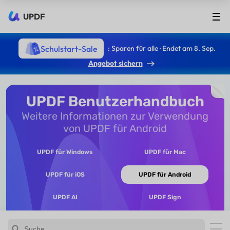
UPDF
Schulstart-Sale
: Sparen für alle · Endet am 8. Sep.
Angebot sichern
UPDF Benutzerhandbuch
Weitere Informationen zur Verwendung
von UPDF für Android
UPDF für Windows
UPDF für Mac
UPDF für iOS
UPDF für Android
UPDF AI
UPDF Sign