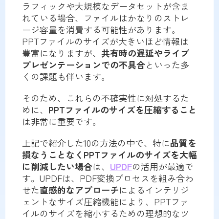
ラフィックや大規模なデータセットが含ま
れている場合、ファイルはかなりのストレ
ージ容量を消費する可能性があります。
PPTファイルのサイズが大きいほど情報は
豊富になりますが、
共有時の遅延やライブ
プレゼンテーションでの不具合
といった多
くの課題も伴います。
そのため、これらの不確実性に対処するた
めに、
PPTファイルのサイズを圧縮すること
は非常に重要です。
上記で紹介した10の方法の中で、特に
品質を
損なうことなくPPTファイルのサイズを大幅
に削減したい場合
は、
UPDF
の活用が最適で
す。UPDFは、PDF変換プロセスを組み合わ
せた
直感的なアプローチ
によるインテリジ
ェントなサイズ圧縮機能により、PPTファ
イルのサイズを縮小するための理想的なツ