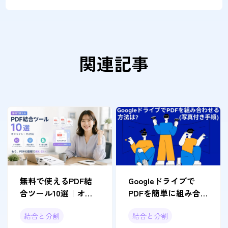
関連記事
無料で使えるPDF結
Googleドライブで
合ツール10選｜オン
PDFを簡単に組み合
ライン・PC対応
わせる方法（写真付
結合と分割
結合と分割
き手順）