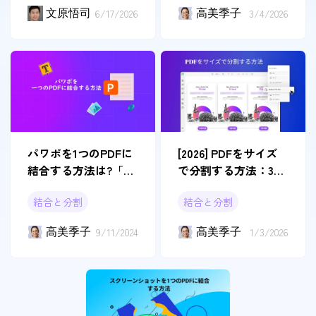
文原悟司
6/17/2026
高美季子
3/4/2026
パワポを1つのPDFに
[2026] PDFをサイズ
結合する方法は?「詳
で分割する方法：3つ
細ガイド」
の異なるシナリオと
結合と分割
結合と分割
その解決策
高美季子
9/11/2024
高美季子
1/3/2026