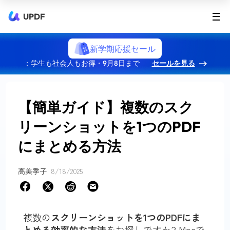
UPDF
新学期応援セール
：学生も社会人もお得・9月8日まで
セールを見る
【簡単ガイド】複数のスク
リーンショットを1つのPDF
にまとめる方法
高美季子
8/18/2025
複数の
スクリーンショットを
1つのPDFに
ま
とめる効率的な方法
をお探しですか? Macで