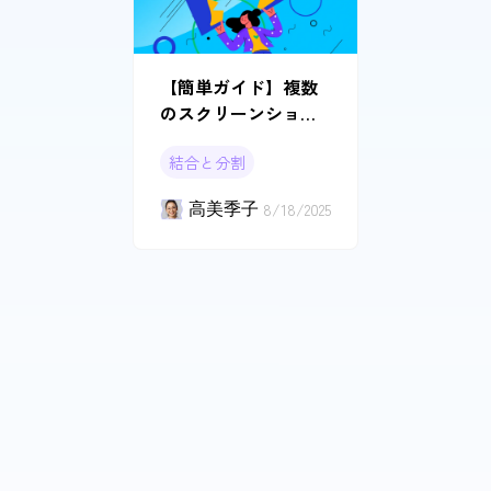
【簡単ガイド】複数
のスクリーンショッ
トを1つのPDFにまと
結合と分割
める方法
高美季子
8/18/2025