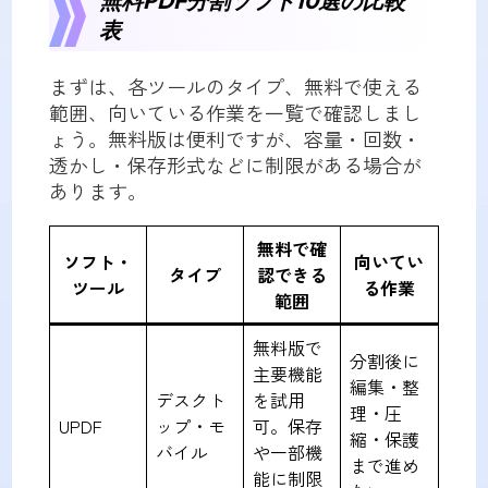
無料PDF分割ソフト10選の比較
表
まずは、各ツールのタイプ、無料で使える
範囲、向いている作業を一覧で確認しまし
ょう。無料版は便利ですが、容量・回数・
透かし・保存形式などに制限がある場合が
あります。
無料で確
ソフト・
向いてい
タイプ
認できる
ツール
る作業
範囲
無料版で
分割後に
主要機能
編集・整
デスクト
を試用
理・圧
UPDF
ップ・モ
可。保存
縮・保護
バイル
や一部機
まで進め
能に制限