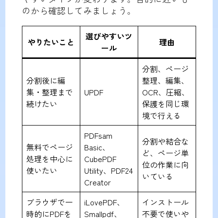
のから確認してみましょう。
選びやすいツ
やりたいこと
理由
ール
分割、ページ
分割後に編
整理、編集、
集・整理まで
UPDF
OCR、圧縮、
続けたい
保護を同じ環
境で行える
PDFsam
分割や結合な
無料でページ
Basic、
ど、ページ単
処理を中心に
CubePDF
位の作業に向
使いたい
Utility、PDF24
いている
Creator
ブラウザで一
iLovePDF、
インストール
時的にPDFを
Smallpdf、
不要で使いや