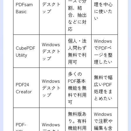
ースで分
PDFsam
デスクト
理を中心
割、結
Basic
ップ
に使いた
合、抽出
い
などに対
応
個人・法
Windows
Windows
CubePDF
人問わず
でPDFペ
デスクト
Utility
無料で利
ージを整
ップ
用可
理したい
多くの
無料で幅
Windows
PDF基本
PDF24
広いPDF
デスクト
機能を無
Creator
処理をま
ップ
料で利用
とめたい
可
無料版あ
Windows
り。有料
で注釈や
PDF-
Windows
機能利用
編集も含