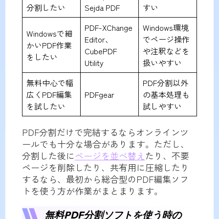
分割したい
Sejda PDF
すい
PDF-XChange
Windows環境
Windowsで細
Editor、
でページ操作
かいPDF作業
CubePDF
や注釈などを
をしたい
Utility
扱いやすい
無料中心で幅
PDF分割以外
広くPDF編集
PDFgear
の基本処理も
を試したい
試しやすい
PDF分割だけで完結するならオンラインツ
ールでも十分な場合があります。ただし、
分割した後に
ページを並べ替え
たり、不要
ページを削除したり、共有用に圧縮したり
するなら、最初から総合型のPDF編集ソフ
トを使う方が作業がまとまります。
無料PDF分割ソフトを使う時の