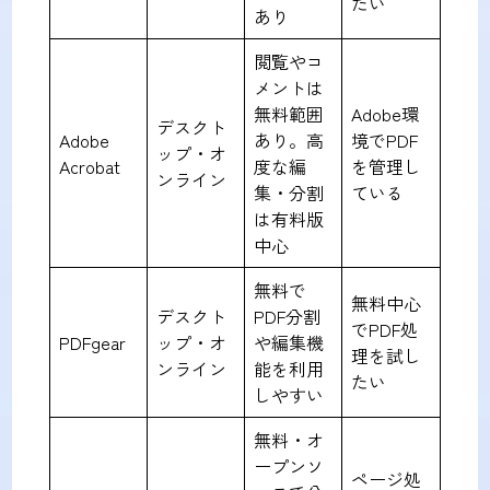
たい
あり
閲覧やコ
メントは
無料範囲
Adobe環
デスクト
Adobe
あり。高
境でPDF
ップ・オ
Acrobat
度な編
を管理し
ンライン
集・分割
ている
は有料版
中心
無料で
無料中心
デスクト
PDF分割
でPDF処
PDFgear
ップ・オ
や編集機
理を試し
ンライン
能を利用
たい
しやすい
無料・オ
ープンソ
ページ処