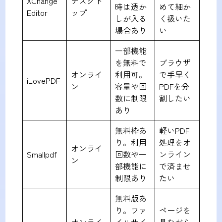
XChange
デスクト
時は透か
めて細か
Editor
ップ
しが入る
く扱いた
場合あり
い
一部機能
を無料で
ブラウザ
オンライ
利用可。
で手早く
iLovePDF
ン
容量や回
PDFを分
数に制限
割したい
あり
無料枠あ
軽いPDF
り。利用
処理をオ
オンライ
Smallpdf
回数や一
ンライン
ン
部機能に
で済ませ
制限あり
たい
無料版あ
り。ファ
ページを