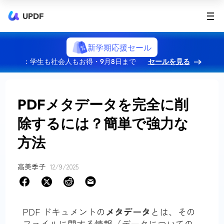
UPDF
新学期応援セール
：学生も社会人もお得・9月8日まで
セールを見る
PDFメタデータを完全に削
除するには？簡単で強力な
方法
高美季子
12/9/2025
PDF ドキュメントの
メタデータ
とは、その
ファイルに関する情報（データについての