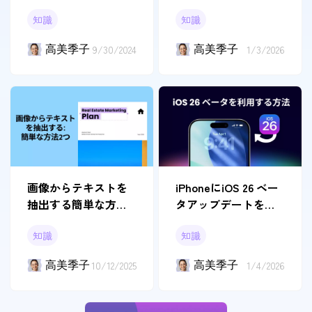
ト)
お買い得情報トップ4
知識
知識
高美季子
9/30/2024
高美季子
1/3/2026
画像からテキストを
iPhoneにiOS 26 ベー
抽出する簡単な方法2
タアップデートを利
つ
用する方法
知識
知識
高美季子
10/12/2025
高美季子
1/4/2026