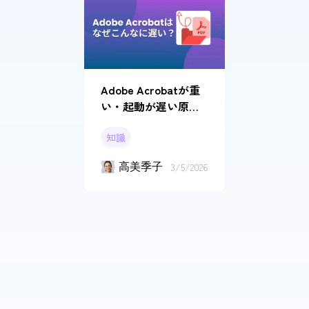
Adobe Acrobatが重
い・起動が遅い原因
とは？今すぐできる
知識
対処法
高美季子
3/5/2026