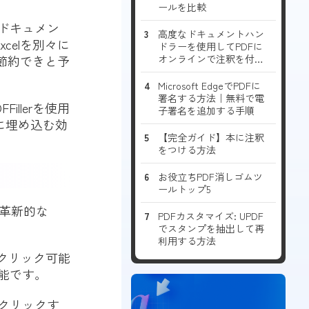
ールを比較
 ドキュメン
高度なドキュメントハン
xcelを別々に
ドラーを使用してPDFに
節約できと予
オンラインで注釈を付け
る方法
Microsoft EdgeでPDFに
署名する方法｜無料で電
illerを使用
子署名を追加する手順
に埋め込む効
【完全ガイド】本に注釈
をつける方法
お役立ちPDF消しゴムツ
ールトップ5
る革新的な
PDFカスタマイズ: UPDF
でスタンプを抽出して再
利用する方法
、クリック可能
機能です。
、クリックす