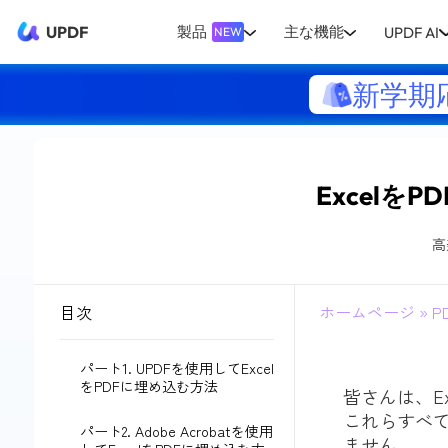
UPDF
製品
主な機能
UPDF AI
NEW
新学期
Excelを
高
目次
ホームページ
»
P
パート1. UPDFを使用してExcel
をPDFに埋め込む方法
皆さんは、E
これらすべ
パート2. Adob​​e Acrobatを使用
ません。