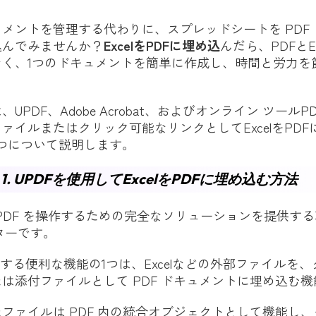
メントを管理する代わりに、スプレッドシートを PDF
込んでみませんか？
ExcelをPDFに埋め込
んだら、PDFとE
なく、1つのドキュメントを簡単に作成し、時間と労力を
。
PDF、Adobe Acrobat、およびオンライン ツールPDFF
ァイルまたはクリック可能なリンクとしてExcelをPDF
つについて説明します。
1. UPDFを使用してExcelをPDFに埋め込む方法
DF を操作するための完全なソリューションを提供す
ィターです。
提供する便利な機能の1つは、Excelなどの外部ファイルを
は添付ファイルとして PDF ドキュメントに埋め込む
ファイルは PDF 内の統合オブジェクトとして機能し