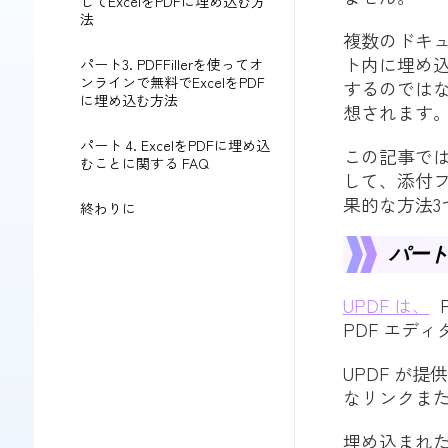
してExcelをPDFに埋め込む方
法
複数のドキュ
ト内に埋め
パート3. PDFFillerを使ってオ
ンラインで無料でExcelをPDF
するのでは
に埋め込む方法
想されます
パート 4. ExcelをPDFに埋め込
この記事では、U
むことに関する FAQ
して、添付フ
果的な方法3
終わりに
パート
UPDF は、
P
PDF エデ
UPDF が
なリンクまた
埋め込まれた