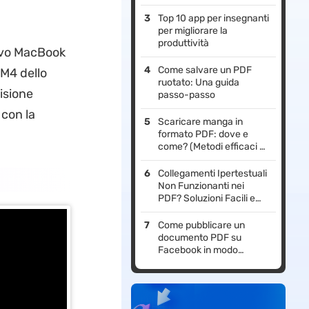
Top 10 app per insegnanti
per migliorare la
produttività
uovo MacBook
Come salvare un PDF
 M4 dello
ruotato: Una guida
isione
passo-passo
 con la
Scaricare manga in
formato PDF: dove e
come? (Metodi efficaci al
100%)
Collegamenti Ipertestuali
Non Funzionanti nei
PDF? Soluzioni Facili e
Rapide!
Come pubblicare un
documento PDF su
Facebook in modo
semplice