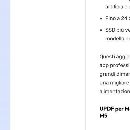
artificial
Fino a 24 
SSD più ve
modello p
Questi aggior
app professio
grandi dimen
una migliore 
alimentazione
UPDF per Ma
M5