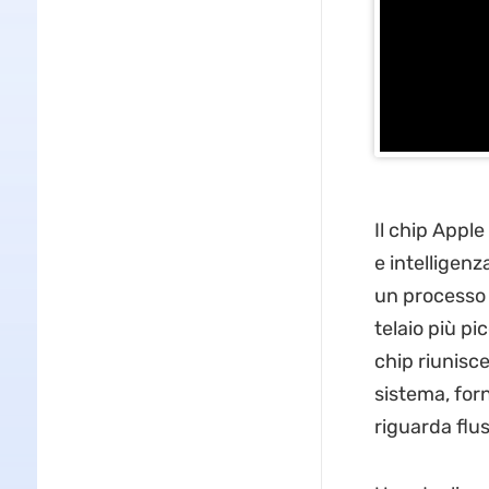
Il chip Apple
e intelligenz
un processo 
telaio più pi
chip riunisc
sistema, for
riguarda flus