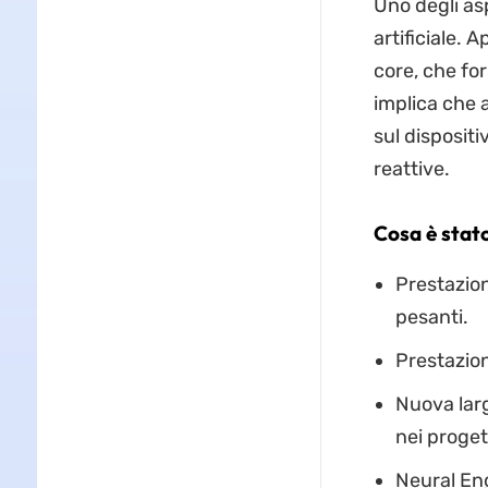
Uno degli asp
artificiale. 
core, che for
implica che 
sul dispositi
reattive.
Cosa è stat
Prestazion
pesanti.
Prestazion
Nuova larg
nei proget
Neural Eng