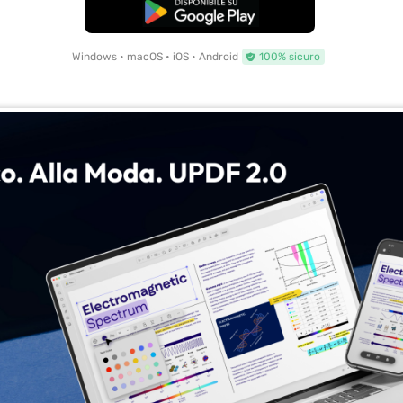
Download Gratis
Windows • macOS • iOS • Android
100% sicuro