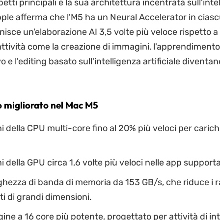
etti principali è la sua architettura incentrata sull'inte
Apple afferma che l'M5 ha un Neural Accelerator in cias
nisce un'elaborazione AI 3,5 volte più veloce rispetto a
attività come la creazione di immagini, l'apprendiment
vo e l'editing basato sull'intelligenza artificiale diventa
o migliorato nel Mac M5
i della CPU multi-core fino al 20% più veloci per carichi
i della GPU circa 1,6 volte più veloci nelle app supporta
hezza di banda di memoria da 153 GB/s, che riduce i r
ti di grandi dimensioni.
ine a 16 core più potente, progettato per attività di in