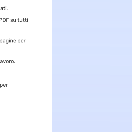
ati.
 PDF su tutti
 pagine per
lavoro.
 per