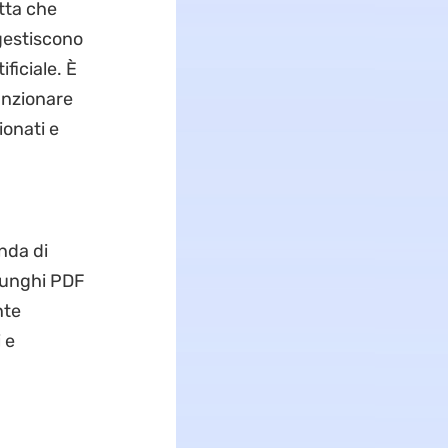
tta che
gestiscono
ficiale. È
unzionare
ionati e
nda di
 lunghi PDF
nte
 e