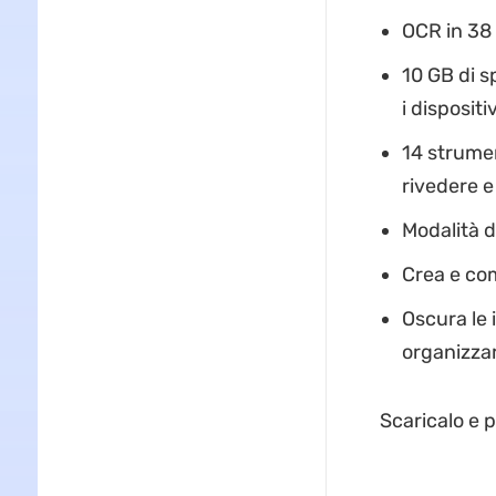
OCR in 38 
10 GB di sp
i disposit
14 strumen
rivedere e
Modalità d
Crea e co
Oscura le 
organizza
Scaricalo e p