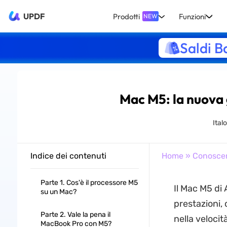
UPDF
Prodotti
Funzioni
NEW
Saldi B
Mac M5: la nuova 
Ital
Indice dei contenuti
Home
»
Conosce
Parte 1. Cos'è il processore M5
Il Mac M5 di 
su un Mac?
prestazioni,
Parte 2. Vale la pena il
nella velocità
MacBook Pro con M5?