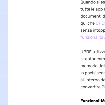
Quando si es
tutte le app
documenti di 
qui che
UPDF
senza intoppi
funzionalità
UPDF utilizz
istantaneame
memoria dell
in pochi sec
all'interno 
convertire P
Funzionalità