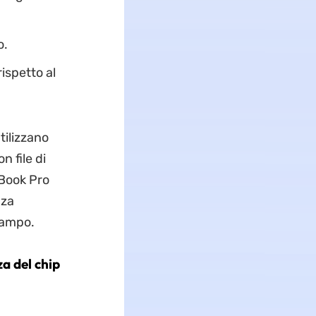
o.
ispetto al
tilizzano
n file di
cBook Pro
nza
 campo.
a del chip