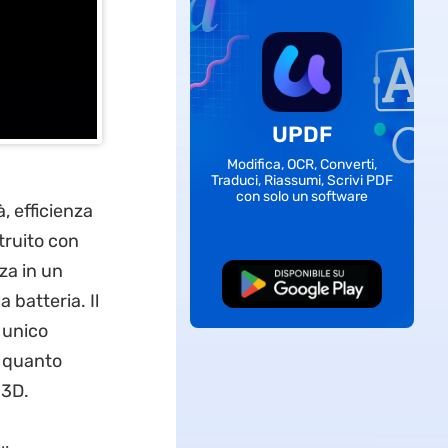
UPDF
Modifica, OCR, Converti,
Traduci, Riassumi, Scrivi PDF
con solo un software
à, efficienza
truito con
za in un
Download Gratis
 batteria. Il
 unico
r quanto
 3D.