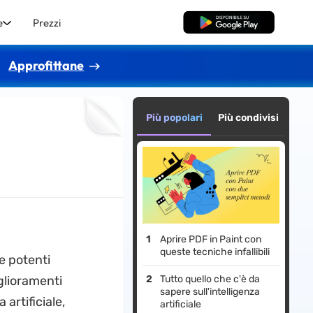
e
Prezzi
Download Gratis
Approfittane
Più popolari
Più condivisi
Aprire PDF in Paint con
queste tecniche infallibili
ue potenti
glioramenti
Tutto quello che c'è da
sapere sull'intelligenza
 artificiale,
artificiale