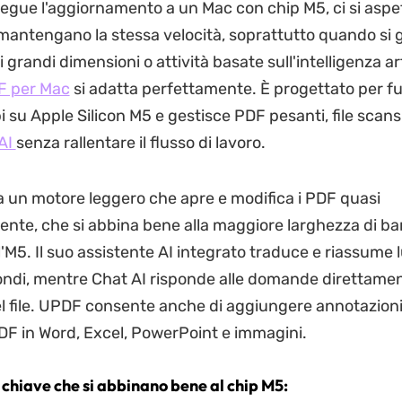
egue l'aggiornamento a un Mac con chip M5, ci si aspe
 mantengano la stessa velocità, soprattutto quando si 
grandi dimensioni o attività basate sull'intelligenza arti
 per Mac
si adatta perfettamente. È progettato per f
 su Apple Silicon M5 e gestisce PDF pesanti, file scans
 AI
senza rallentare il flusso di lavoro.
a un motore leggero che apre e modifica i PDF quasi
nte, che si abbina bene alla maggiore larghezza di ba
'M5. Il suo assistente AI integrato traduce e riassume
ondi, mentre Chat AI risponde alle domande direttame
del file. UPDF consente anche di aggiungere annotazioni
DF in Word, Excel, PowerPoint e immagini.
 chiave che si abbinano bene al chip M5: