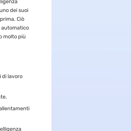
lligenza
cuno dei suoi
 prima. Ciò
o automatico
no molto più
 di lavoro
te.
allentamenti
telligenza