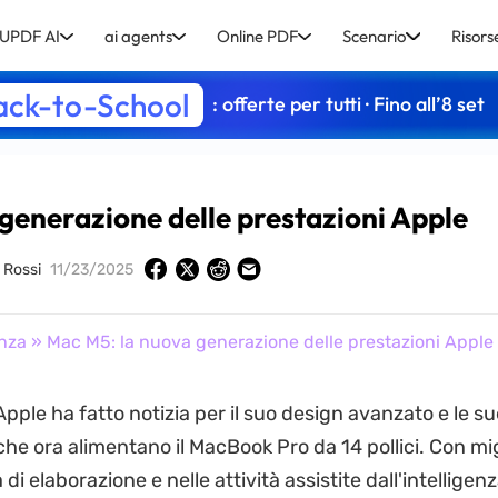
UPDF AI
ai agents
Online PDF
Scenario
Risors
ack-to-School
: offerte per tutti · Fino all’8 set
generazione delle prestazioni Apple
o Rossi
11/23/2025
nza
» Mac M5: la nuova generazione delle prestazioni Apple
Apple ha fatto notizia per il suo design avanzato e le s
 che ora alimentano il MacBook Pro da 14 pollici. Con mi
 di elaborazione e nelle attività assistite dall'intelligenza