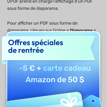
UPDF prend en charge l'affichage d'un PDF
sous forme de diaporama.
Pour afficher un PDF sous forme de
diaporama, cliquez sur l'icône «
Diaporama
»
dans la barre d'outils inférieure
Offres spéciales
de rentrée
-5 €
+
carte cadeau
Amazon de 50 $