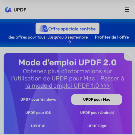
UPDF
Offre spéciale rentrée
: des offres pour tous · Jusqu’au 8 septembre
Profiter de l’offre
Mode d'emploi UPDF 2.0
Obtenez plus d'informations sur
l'utilisation de UPDF pour Mac
Passer à
la mode d'emploi UPDF 1.0 >>>
UPDF pour Windows
UPDF pour Mac
UPDF pour iOS
UPDF pour Android
UPDF AI
UPDF Sign