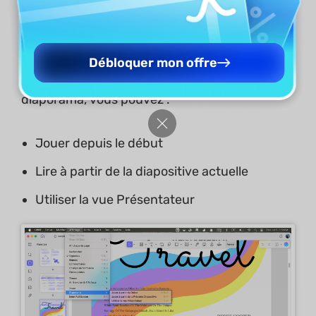
Vous pouvez également accéder à
«
Affichage
» et choisir l'
Débloquer mon offre
option «
Diaporama
». Pour afficher le
diaporama, vous pouvez :
Jouer depuis le début
Lire à partir de la diapositive actuelle
Utiliser la vue Présentateur