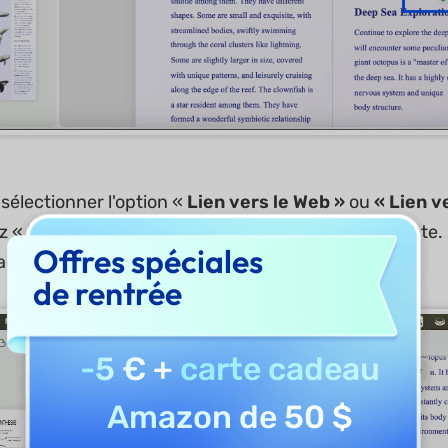
électionner l'option «
Lien vers le Web »
ou
« Lien v
z « Lien vers le Web », indiquez l'URL correspondante. 
Offres spéciales
ge du PDF à lier.
de rentrée
-5 €
+
carte cadeau
Amazon de 50 $