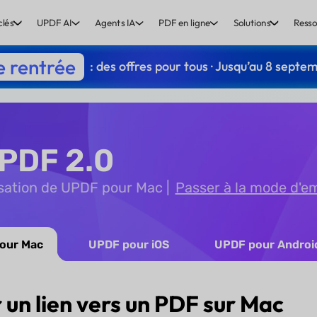
clés
UPDF AI
Agents IA
PDF en ligne
Solutions
Resso
e rentrée
: des offres pour tous · Jusqu’au 8 septe
PDF 2.0
lisation de UPDF pour Mac
Passer à la mode d'e
our Mac
UPDF pour iOS
UPDF pour Androi
 un lien vers un PDF sur Mac