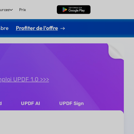
urces
Prix
TÉLÉCHARGER
mbre
Profiter de l’offre
mploi UPDF 1.0 >>>
d
UPDF AI
UPDF Sign