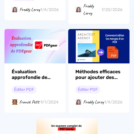
cher et plus
Freddy
puissant que les
Freddy Leroy
1/4/2026
7/20/2026
Leroy
autres !
Évaluation
Méthodes efficaces
approfondie de
pour ajouter des
PDFgear : Éditeur
marges aux PDF :
PDF expliqué
Un guide complet
Éditer PDF
Éditer PDF
franck Petit
Freddy Leroy
9/1/2024
1/4/2026