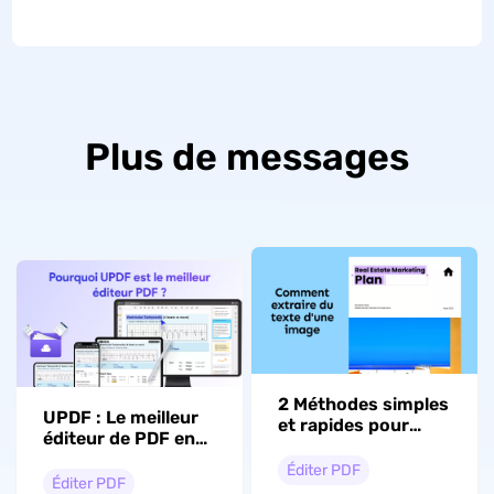
Plus de messages
2 Méthodes simples
UPDF : Le meilleur
et rapides pour
éditeur de PDF en
extraire du texte
2026 – Plus
d'une image
Éditer PDF
intelligent, moins
Éditer PDF