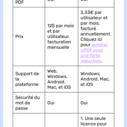
PDF
3,33€ par
utilisateur et
par mois,
12$ par mois
facturé
et par
annuellement.
Prix
utilisateur,
Cliquez ici
facturation
pour
acheter
mensuelle
UPDF avec
une forte
réduction
.
Web,
Support de
Windows,
Windows,
la
Android, Mac,
Android,
plateforme
et iOS
Mac, et iOS
Sécurité du
mot de
Oui
Oui
passe
1. Une seule
licence pour