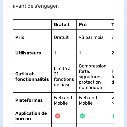
avant de s'engager.
Gratuit
Pro
Team
Prix
Gratuit
9$ par mois
7$ par 
Utilisateurs
1
1
2-14
Compression
Limité à
forte,
Toutes 
Outils et
21
signatures,
fonctio
fonctionnalités
fonctions
protection
du plan
de base
numérique
Web and
Web and
Web a
Plateformes
Mobile
Mobile
Mobile
Application de
bureau