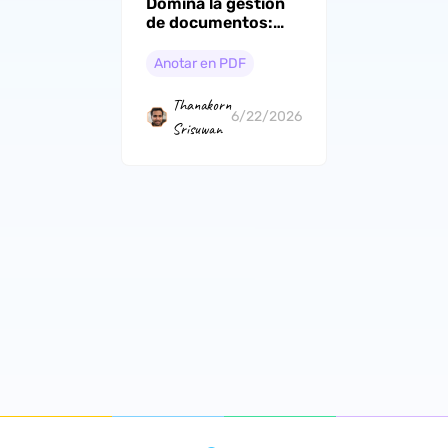
Domina la gestión
de documentos:
Cómo anotar un
PDF en 2026
Anotar en PDF
Thanakorn
6/22/2026
Srisuwan