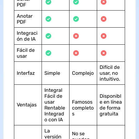
PDF
Anotar
PDF
Integraci
ón de IA
Fácil de
usar
Difícil de
Interfaz
Simple
Complejo
usar, no
intuitivo.
Integral
Fácil de
Disponibl
usar
Famosos
e en línea
Ventajas
Rentable
completo
de forma
Integrad
s
gratuita
o con IA
La
No se
versión