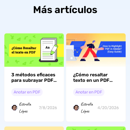
Más artículos
3 métodos eficaces
¿Cómo resaltar
para subrayar PDF:
texto en un PDF
texto, imágenes y
con Adobe? (Guía
documentos
sencilla)
Anotar en PDF
Anotar en PDF
escaneados
Estrella
Estrella
7/8/2026
4/20/2026
López
López