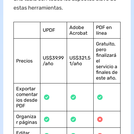
estas herramientas.
Adobe
PDF en
UPDF
Acrobat
línea
Gratuito,
pero
finalizará
US$39,99
US$321,5
Precios
el
/año
1/año
servicio a
finales de
este año.
Exportar
comentar
ios desde
PDF
Organiza
r páginas
Editar