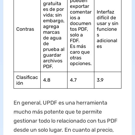
pueden
gratuita
exportar
es de por
comentar
Interfaz
vida; sin
ios a
difícil de
embargo,
documen
usar y sin
agrega
Contras
tos PDF,
funcione
marcas
solo a
s
de agua
FDF.
adicional
de
Es más
es
prueba al
caro que
guardar
otras
archivos
opciones.
PDF.
Clasificac
4.8
4.7
3.9
ión
En general, UPDF es una herramienta
mucho más potente que te permite
gestionar todo lo relacionado con tus PDF
desde un solo lugar. En cuanto al precio,