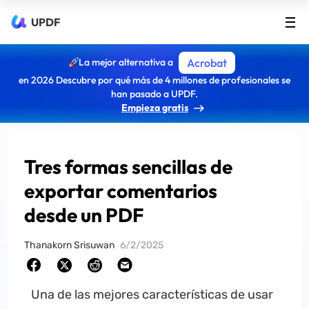
UPDF
La mejor alternativa a
Acrobat
en 2026 Descubre por qué más de 4 millones de profesionales se
han pasado a UPDF.
Empieza gratis
Tres formas sencillas de
exportar comentarios
desde un PDF
Thanakorn Srisuwan
6/2/2025
Una de las mejores características de usar