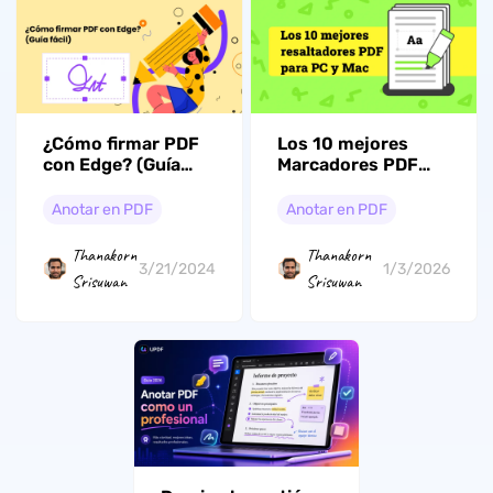
¿Cómo firmar PDF
Los 10 mejores
con Edge? (Guía
Marcadores PDF
fácil)
para PC y Mac en
2026
Anotar en PDF
Anotar en PDF
Thanakorn
Thanakorn
3/21/2024
1/3/2026
Srisuwan
Srisuwan