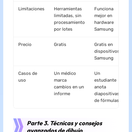
Limitaciones
Herramientas
Funciona
M
limitadas, sin
mejor en
d
procesamiento
hardware
por lotes
Samsung
Precio
Gratis
Gratis en
P
dispositivos
m
Samsung
p
Casos de
Un médico
Un
U
uso
marca
estudiante
r
cambios en un
anota
d
informe
diapositivas
c
de fórmulas
Parte 3. Técnicas y consejos
avanzados de dibujo