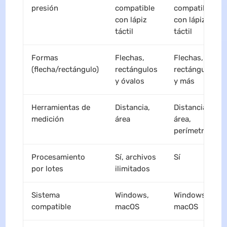
presión
compatible
compatible
con lápiz
con lápiz
táctil
táctil
Formas
Flechas,
Flechas,
(flecha/rectángulo)
rectángulos
rectángulos
y óvalos
y más
Herramientas de
Distancia,
Distancia,
medición
área
área,
perímetro
Procesamiento
Sí, archivos
Sí
por lotes
ilimitados
Sistema
Windows,
Windows,
compatible
macOS
macOS