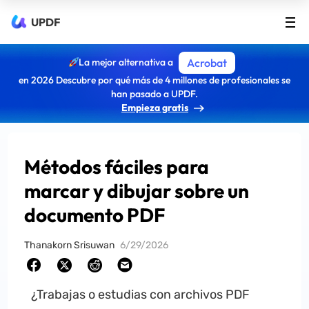
UPDF
La mejor alternativa a
Acrobat
en 2026 Descubre por qué más de 4 millones de profesionales se
han pasado a UPDF.
Empieza gratis
Métodos fáciles para
marcar y dibujar sobre un
documento PDF
Thanakorn Srisuwan
6/29/2026
¿Trabajas o estudias con archivos PDF