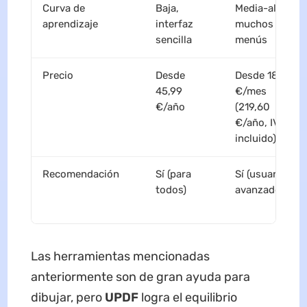
Curva de
Baja,
Media-alta,
aprendizaje
interfaz
muchos
sencilla
menús
Precio
Desde
Desde 18,30
45,99
€/mes
€/año
(219,60
€/año, IVA
incluido)
Recomendación
Sí (para
Sí (usuarios
todos)
avanzados)
Las herramientas mencionadas
anteriormente son de gran ayuda para
dibujar, pero
UPDF
logra el equilibrio