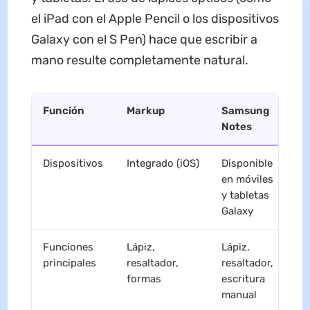
el iPad con el Apple Pencil o los dispositivos
Galaxy con el S Pen) hace que escribir a
mano resulte completamente natural.
Función
Markup
Samsung
U
Notes
Dispositivos
Integrado (iOS)
Disponible
A
en móviles
y tabletas
Galaxy
Funciones
Lápiz,
Lápiz,
L
principales
resaltador,
resaltador,
n
formas
escritura
s
manual
e