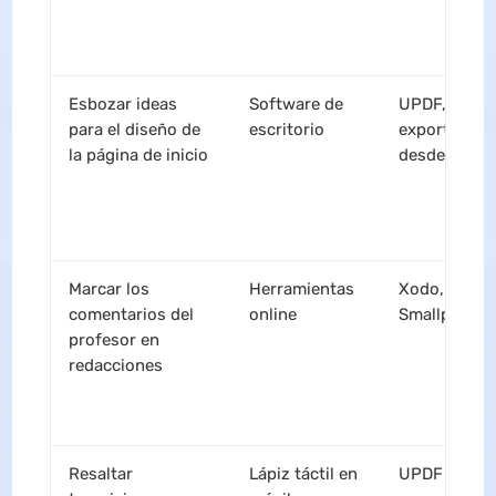
Esbozar ideas
Software de
UPDF,
para el diseño de
escritorio
exportación
la página de inicio
desde Canv
Marcar los
Herramientas
Xodo,
comentarios del
online
Smallpdf
profesor en
redacciones
Resaltar
Lápiz táctil en
UPDF en iPa