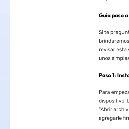
Guía paso a
Si te pregu
brindaremos 
revisar esta
unos simples
Paso 1: Inst
Para empezar
dispositivo. 
"Abrir archi
agregarle fi