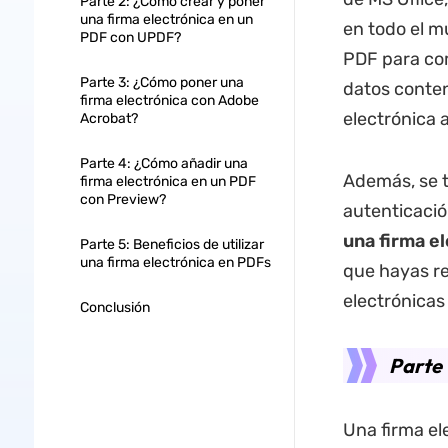
Parte 2: ¿Cómo crear y poner
una firma electrónica en un
en todo el 
PDF con UPDF?
PDF para com
Parte 3: ¿Cómo poner una
datos conten
firma electrónica con Adobe
electrónica a
Acrobat?
Parte 4: ¿Cómo añadir una
Además, se t
firma electrónica en un PDF
con Preview?
autenticaci
una
firma e
Parte 5: Beneficios de utilizar
una firma electrónica en PDFs
que hayas re
electrónicas
Conclusión
Parte 
Una firma ele