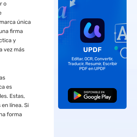
r o
e
 marca única
una firma
ctica y
UPDF
da vez más
Editar, OCR, Convertir,
Traducir, Resumir, Escribir
PDF en UPDF
as
ca es
es. Estas,
Descarga Gratuita
en línea. Si
una forma