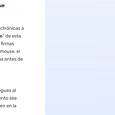
un
ctrónicas a
o
" de esta
 firmas
 mouse, el
rma antes de
egues al
ento sea
en en la