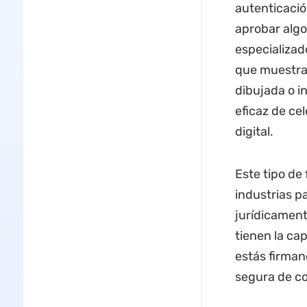
autenticació
aprobar alg
especializad
que muestra 
dibujada o i
eficaz de c
digital.
Este tipo de
industrias p
jurídicament
tienen la ca
estás firman
segura de con