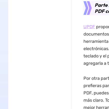
Parte 
PDF c
UPDF
propor
documentos 
herramienta 
electrónicas.
teclado y el 
agregarla a
Por otra part
prefieras par
PDF, puedes 
más claro. T
mejor herram