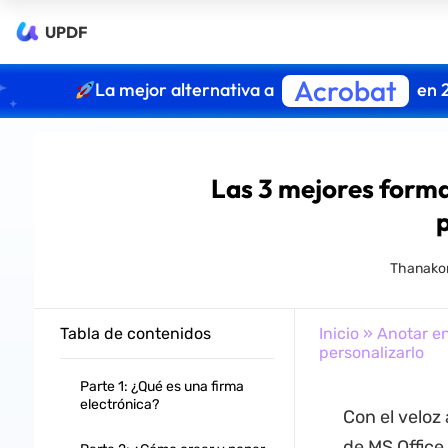
UPDF
Acrobat
La mejor alternativa a
en 
Las 3 mejores forma
Thanako
Tabla de contenidos
Inicio
»
Anotar e
personalizarlo
Parte 1: ¿Qué es una firma
electrónica?
Con el veloz 
de MS Office