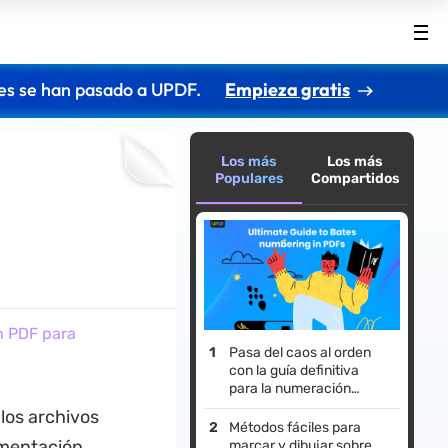
es se han pasado a UPDF.
Empieza gratis
Los más
Los más
Populares
Compartidos
n PDF para
Pasa del caos al orden
con la guía definitiva
para la numeración
Bates en archivos PDF.
 los archivos
Métodos fáciles para
umentación
marcar y dibujar sobre