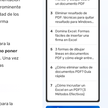
un documento PDF
prominente
Eliminar resaltado de
dad de los
PDF: técnicas para quitar
firma
resaltado para Windows
y Mac
Domina Excel: Formas
fáciles de insertar una
firma en Excel
ara la
3 formas de dibujar
mo
poner
líneas en documentos
. Una vez
PDF y cómo elegir entre
ellas
as
¿Cómo eliminar sellos de
documentos PDF? Guía
rápida
¿Cómo Incrustar un
Excel en un PDF? (3
Métodos Efectivos)
para la