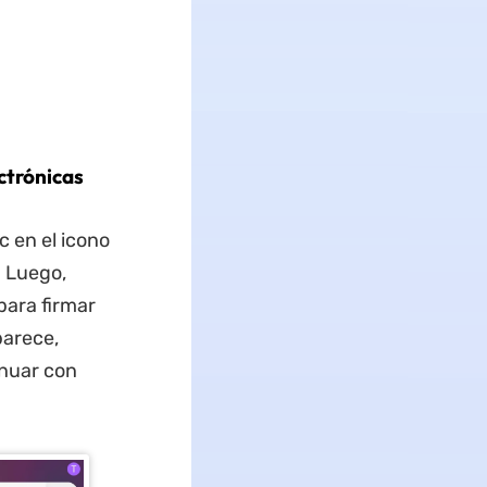
ctrónicas
 en el icono
. Luego,
para firmar
parece,
inuar con