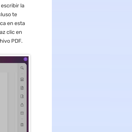
scribir la
luso te
ica en esta
az clic en
hivo PDF.