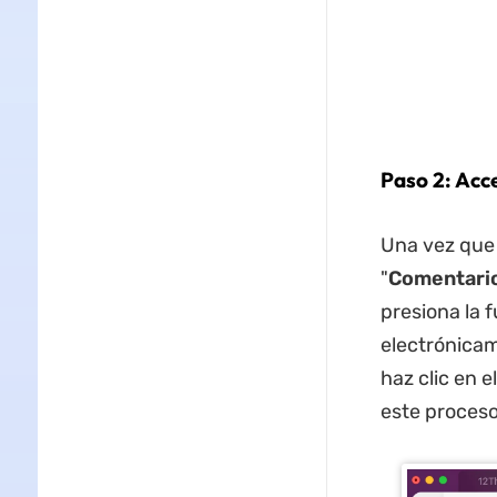
Paso 2: Acc
Una vez que 
"
Comentari
presiona la 
electrónica
haz clic en e
este proceso