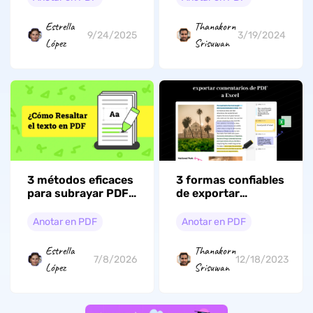
Estrella
Thanakorn
9/24/2025
3/19/2024
López
Srisuwan
3 métodos eficaces
3 formas confiables
para subrayar PDF:
de exportar
texto, imágenes y
comentarios de
documentos
PDF a Excel
Anotar en PDF
Anotar en PDF
escaneados
Estrella
Thanakorn
7/8/2026
12/18/2023
López
Srisuwan