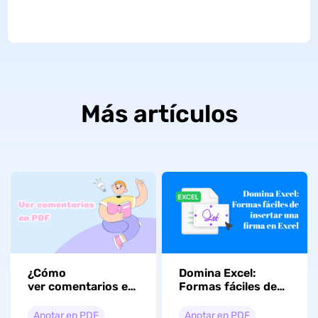
Más artículos
¿Cómo
Domina Excel:
ver comentarios en
Formas fáciles de
PDF? (5 maneras
insertar una firma
eficaces)
en Excel
Anotar en PDF
Anotar en PDF