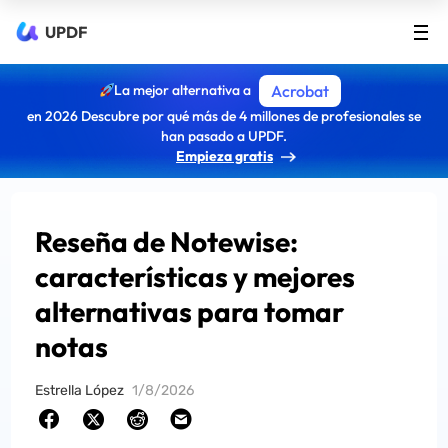
UPDF
La mejor alternativa a
Acrobat
en 2026 Descubre por qué más de 4 millones de profesionales se
han pasado a UPDF.
Empieza gratis
Reseña de Notewise:
características y mejores
alternativas para tomar
notas
Estrella López
1/8/2026