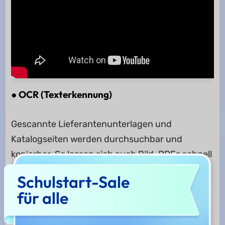
● OCR (Texterkennung)
Gescannte Lieferantenunterlagen und
Katalogseiten werden durchsuchbar und
kopierbar. So lassen sich auch Bild-PDFs schnell
in bearbeitbare Texte umwandeln.
Schulstart-Sale
für alle
● PDF-Konvertierung