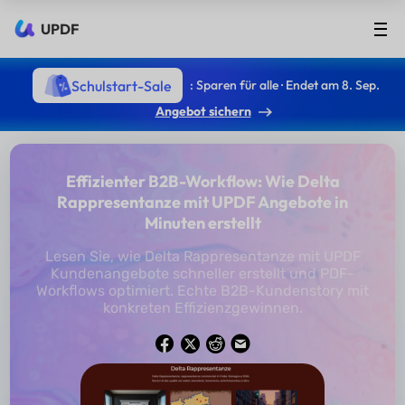
UPDF
Schulstart-Sale
: Sparen für alle · Endet am 8. Sep.
Angebot sichern
Effizienter B2B-Workflow: Wie Delta
Rappresentanze mit UPDF Angebote in
Minuten erstellt
Lesen Sie, wie Delta Rappresentanze mit UPDF
Kundenangebote schneller erstellt und PDF-
Workflows optimiert. Echte B2B-Kundenstory mit
konkreten Effizienzgewinnen.