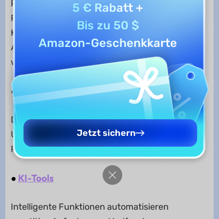
PDFs werden in Word, Excel oder andere
5 € Rabatt
+
Formate umgewandelt – beispielsweise, wenn
Bis zu 50 $
Kunden Daten in Tabellenform benötigen oder
Amazon-Geschenkkarte
Angebote in ihrem ERP-System
weiterverarbeiten möchten.
●
Formulare erstellen und unterschreiben
Digitale Formulare und elektronische
Jetzt sichern
Unterschriften beschleunigen interne
Freigabeprozesse und Kundenverträge.
●
KI-Tools
Intelligente Funktionen automatisieren