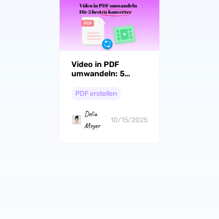
Video in PDF
umwandeln: 5
beste Konverter für
lesbare Videos
PDF erstellen
Delia
10/15/2025
Meyer