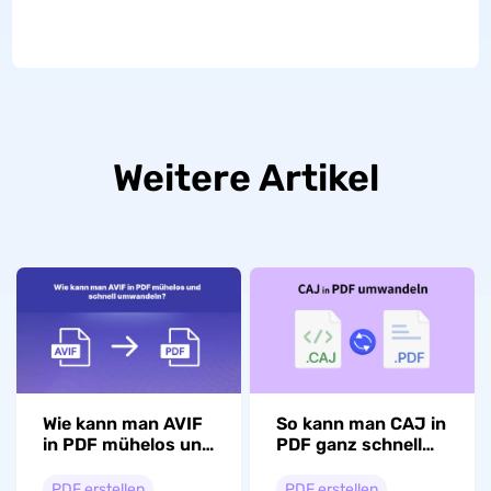
Weitere Artikel
Wie kann man AVIF
So kann man CAJ in
in PDF mühelos und
PDF ganz schnell
schnell
und einfach
umwandeln?
umwandeln!
PDF erstellen
PDF erstellen