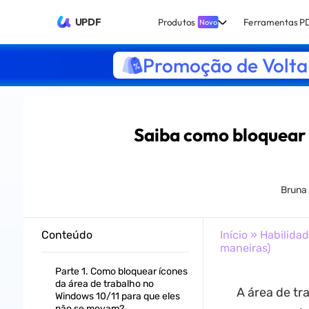
UPDF
Produtos
Ferramentas P
Novo
Promoção de Volta 
Saiba como bloquear 
Bruna
Conteúdo
Início
»
Habilida
maneiras)
Parte 1. Como bloquear ícones
da área de trabalho no
A área de t
Windows 10/11 para que eles
não se movam?