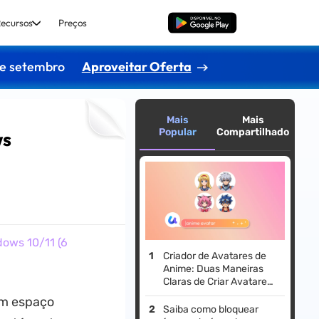
ecursos
Preços
Baixar Grátis
de setembro
Aproveitar Oferta
Mais
Mais
Popular
Compartilhado
ws
dows 10/11 (6
Criador de Avatares de
Anime: Duas Maneiras
Claras de Criar Avatares
de Anime
om espaço
Saiba como bloquear