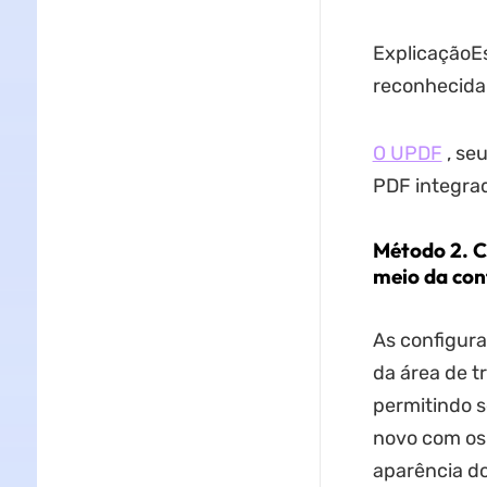
ExplicaçãoEs
reconhecida
O UPDF
, se
PDF integrad
Método 2. C
meio da con
As configur
da área de t
permitindo s
novo com os
aparência d