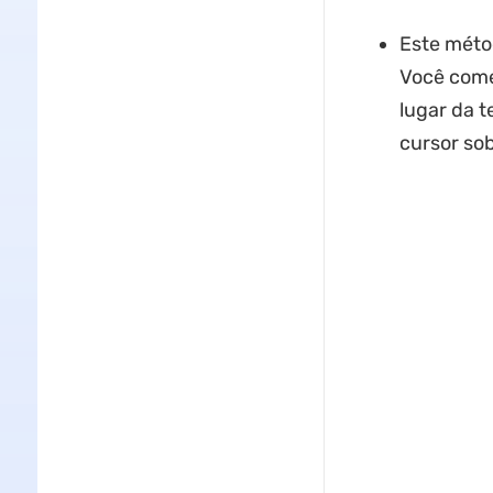
Este métod
Você come
lugar da 
cursor sob