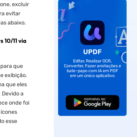
one, excluir
ra evitar
as abaixo.
 10/11 via
UPDF
Editar, Realizar OCR,
 para que
Converter, Fazer anotações e
bate-papo com IA em PDF
e exibição.
em um único aplicativo
ma que eles
 Devido a
ece onde foi
Baixar Grátis
 ícones
do esse