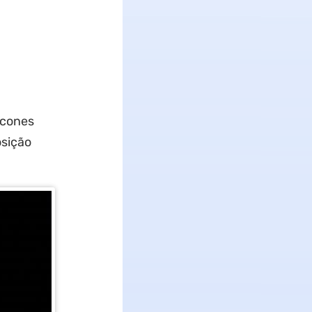
ícones
osição