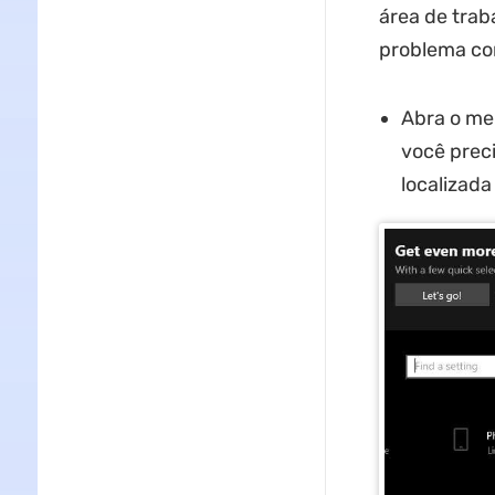
área de trab
problema co
Abra o me
você preci
localizada