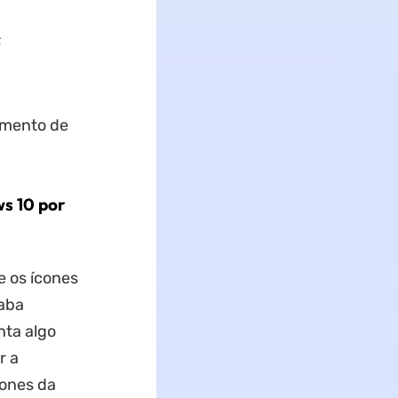
F
amento de
s 10 por
 os ícones
caba
nta algo
r a
ones da