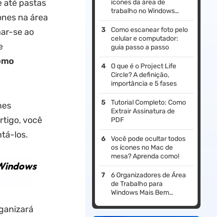
e até pastas
ícones da área de
trabalho no Windows
ones na área
10/11 (6 maneiras)
Como escanear foto pelo
ar-se ao
celular e computador:
e
guia passo a passo
omo
O que é o Project Life
Circle? A definição,
importância e 5 fases
Tutorial Completo: Como
nes
Extrair Assinatura de
rtigo, você
PDF
tá-los.
Você pode ocultar todos
os ícones no Mac de
mesa? Aprenda como!
 Windows
6 Organizadores de Área
de Trabalho para
Windows Mais Bem
Avaliados: Recursos,
ganizará
Planos e Muito Mais