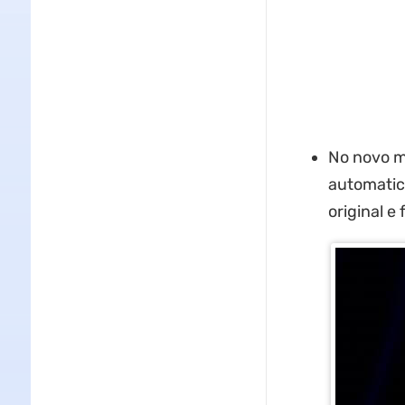
No novo m
automatica
original e