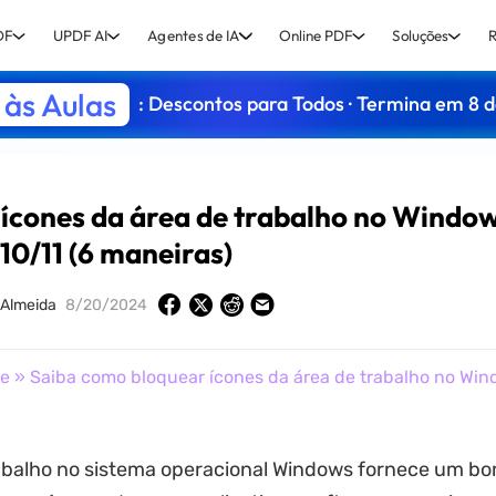
DF
UPDF AI
Agentes de IA
Online PDF
Soluções
R
às Aulas
: Descontos para Todos · Termina em 8 
ícones da área de trabalho no Windo
10/11 (6 maneiras)
 Almeida
8/20/2024
de
» Saiba como bloquear ícones da área de trabalho no Win
rabalho no sistema operacional Windows fornece um b