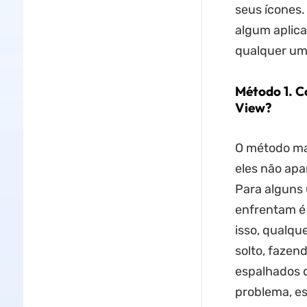
seus ícones.
algum aplicat
qualquer um 
Método 1. C
View?
O método mai
eles não apa
Para alguns 
enfrentam é 
isso, qualqu
solto, fazen
espalhados d
problema, es