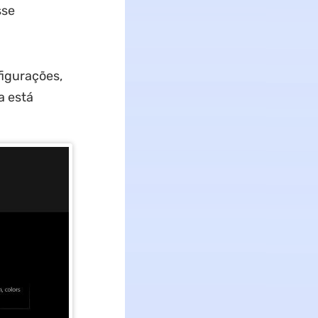
sse
figurações,
a está