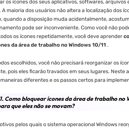
ar os ícones dos seus aplicativos, softwares, arquivos 
 A maioria dos usuários não altera a localização dos íc
e, quando a disposição muda acidentalmente, acostum
onamento pode ser inconveniente. Como você não pod
todos os ícones repetidamente, você deve aprender
c
ones da área de trabalho no Windows 10/11
.
os escolhidos, você não precisará reorganizar os íco
e, pois eles ficarão travados em seus lugares. Neste a
maneiras diferentes e os passos certos para implemen
1. Como bloquear ícones da área de trabalho no
para que eles não se movam?
tivos pelos quais o sistema operacional Windows reor