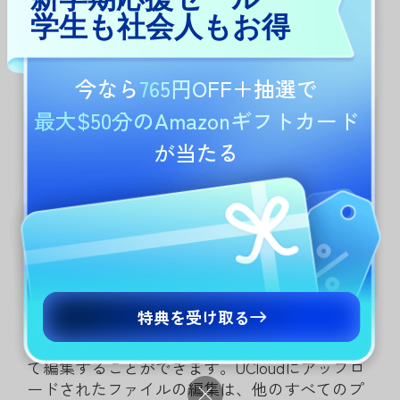
画面上のドキュメントに移動し、その名前に隣
学生も社会人もお得
接する「
3
点
」アイコンをタップします。ドロッ
プダウンメニューに表示されるオプションから
「
UCloud
にコピー
」を選択します。
今なら
765円OFF
＋抽選で
最大$50分のAmazonギフトカード
が当たる
特典を受け取る
それとともに、UCloudからドキュメントを開い
て編集することができます。UCloudにアップロ
ードされたファイルの編集は、他のすべてのプ