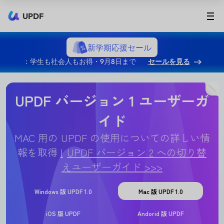
UPDF
新学期応援セール
：学生も社会人もお得・9月8日まで
セールを見る
UPDF バージョン 1 ユーザーガ
イド
MAC 用の UPDF の使用についての詳しい情
報を取得
UPDF バージョン 2 への切り替
えユーザーガイド >>>
Windows 版 UPDF 1.0
Mac 版 UPDF 1.0
iOS 版 UPDF
Andorid 版 UPDF